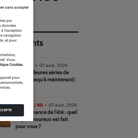
er sans accepter
ires par
es données
 à l’exception
re navigation
 plus récents
te, et pour
ormations,
reil. Vous
tique Cookies.
Séries
•
07 août. 2026
Les meilleures séries de
appareil pour
2026 (jusqu’à maintenant)
 personnalisés,
rvices.
Livres / BD
•
07 août. 2026
ACCEPTE
Quiz romance de l’été : quel
trope amoureux est fait
pour vous ?