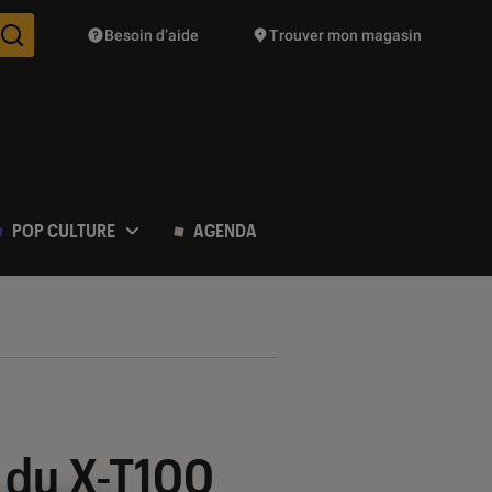
Besoin d’aide
Trouver mon magasin
Des suggestions de produits vont vous être proposées pendant vo
POP CULTURE
AGENDA
r du X-T100