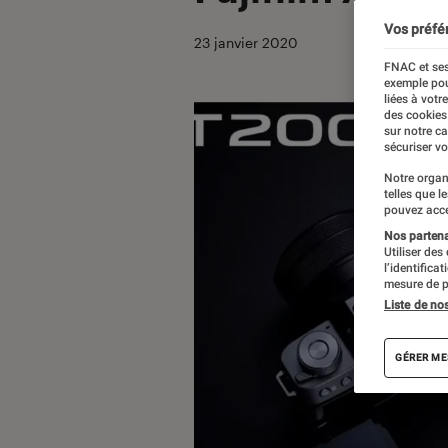
Vos préfé
23 janvier 2020
FNAC et ses
exemple pou
liées à votr
des cookies
sur notre c
sécuriser vo
Notre organ
telles que l
pouvez acce
Nos partenai
Utiliser des
l’identifica
mesure de p
Liste de no
GÉRER ME