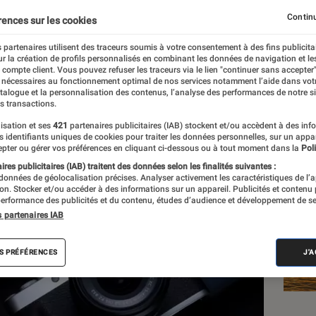
Continu
rences sur les cookies
 partenaires utilisent des traceurs soumis à votre consentement à des fins publicita
r la création de profils personnalisés en combinant les données de navigation et l
e compte client. Vous pouvez refuser les traceurs via le lien "continuer sans accepter"
 nécessaires au fonctionnement optimal de nos services notamment l’aide dans vot
Les
atalogue et la personnalisation des contenus, l’analyse des performances de notre si
s transactions.
isation et ses
421
partenaires publicitaires (IAB) stockent et/ou accèdent à des inf
es identifiants uniques de cookies pour traiter les données personnelles, sur un appa
pter ou gérer vos préférences en cliquant ci-dessous ou à tout moment dans la
Poli
res publicitaires (IAB) traitent des données selon les finalités suivantes :
 données de géolocalisation précises. Analyser activement les caractéristiques de l’
tion. Stocker et/ou accéder à des informations sur un appareil. Publicités et contenu
erformance des publicités et du contenu, études d’audience et développement de se
s partenaires IAB
S PRÉFÉRENCES
J'