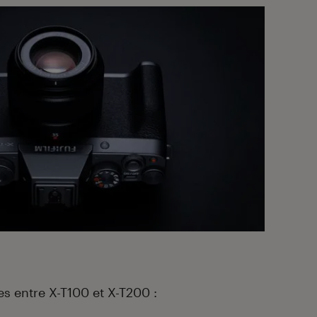
les entre X-T100 et X-T200 :