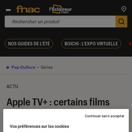
Trouv
De
NOS GUIDES DE L'ÉTÉ
BOICHI : L'EXPO VIRTUELLE
Pop Culture
Séries
ACTU
Apple TV+ : certains films
originaux pourraient sortir
Continuer sans accepter
sur grand écran
Vos préférences sur les cookies