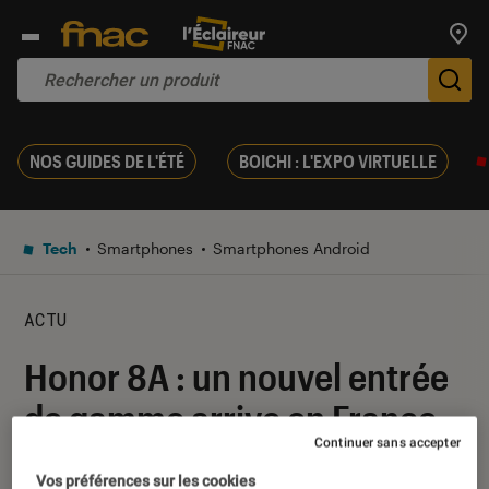
Trouv
De
NOS GUIDES DE L'ÉTÉ
BOICHI : L'EXPO VIRTUELLE
Tech
Smartphones
Smartphones Android
ACTU
Honor 8A : un nouvel entrée
de gamme arrive en France
Continuer sans accepter
11 mars 2019
・
Par
Mathieu Freitas
Vos préférences sur les cookies