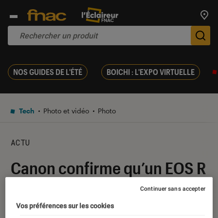
Trouv
De
NOS GUIDES DE L'ÉTÉ
BOICHI : L'EXPO VIRTUELLE
Tech
Photo et vidéo
Photo
ACTU
Canon confirme qu’un EOS R
filmera « bientôt » en 8K
Continuer sans accepter
Vos préférences sur les cookies
10 janvier 2019
・
Par
Romain Challand