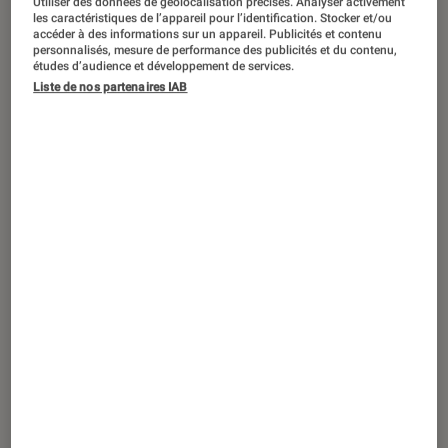
Utiliser des données de géolocalisation précises. Analyser activement
Le fait de s'exposer de manière intensive aux infos négatives
les caractéristiques de l’appareil pour l’identification. Stocker et/ou
a un impact sur la santé mentale.
©Prostock-studio /
accéder à des informations sur un appareil. Publicités et contenu
personnalisés, mesure de performance des publicités et du contenu,
Shutterstock
études d’audience et développement de services.
Liste de nos partenaires IAB
La tendance à consulter
compulsivement des informations
négatives s’est accentuée lors de la
pandémie de Covid-19, avec les
confinements lors desquels de
nombreuses personnes ont passé plus
de temps sur leur smartphone à
rechercher des informations.
Introduction
Dès le réveil, de nombreuses personnes, en
particulier les jeunes, ont pour habitude de se