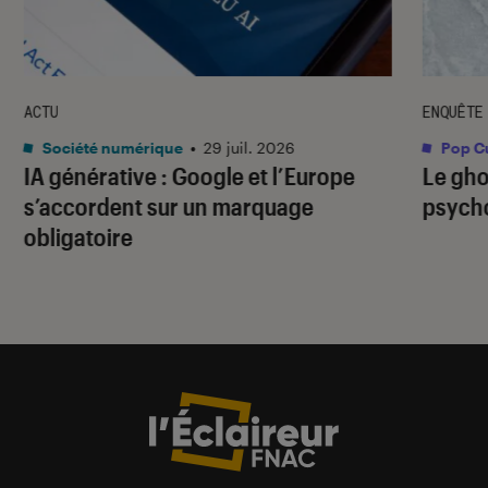
ACTU
ENQUÊTE
Société numérique
•
29 juil. 2026
Pop Cu
IA générative : Google et l’Europe
Le gho
s’accordent sur un marquage
psycho
obligatoire