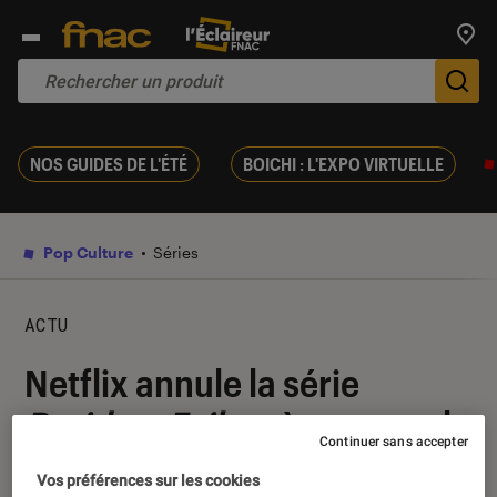
Trouv
De
NOS GUIDES DE L'ÉTÉ
BOICHI : L'EXPO VIRTUELLE
Pop Culture
Séries
ACTU
Netflix annule la série
Resident Evil
après une seule
Continuer sans accepter
saison
Vos préférences sur les cookies