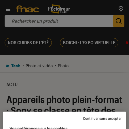
Trouv
De
NOS GUIDES DE L'ÉTÉ
BOICHI : L'EXPO VIRTUELLE
Tech
Photo et vidéo
Photo
ACTU
Appareils photo plein-format
: Sony se classe en tête des
ventes aux USA
Continuer sans accepter
Vos préférences sur les cookies