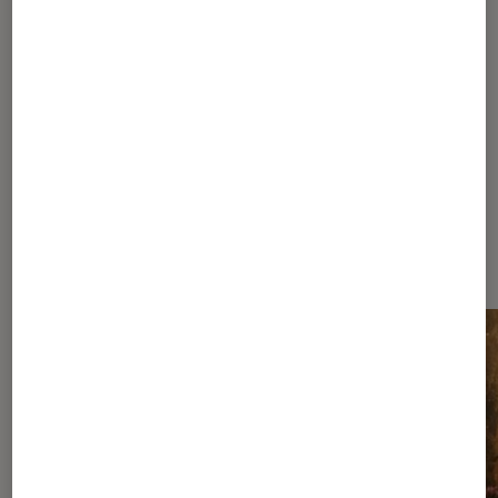
1
...
60
100
...
195
196
197
198
199
...
250
270
...
309
Les plus lus dans Sélection