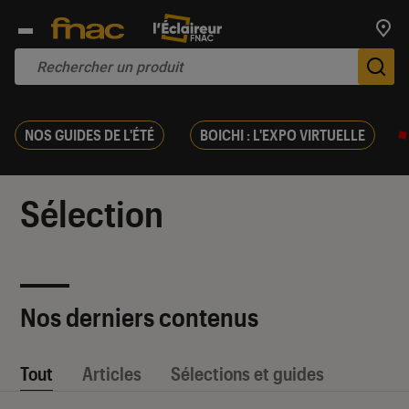
Trouv
De
NOS GUIDES DE L'ÉTÉ
BOICHI : L'EXPO VIRTUELLE
Sélection
Nos derniers contenus
Tout
Articles
Sélections et guides