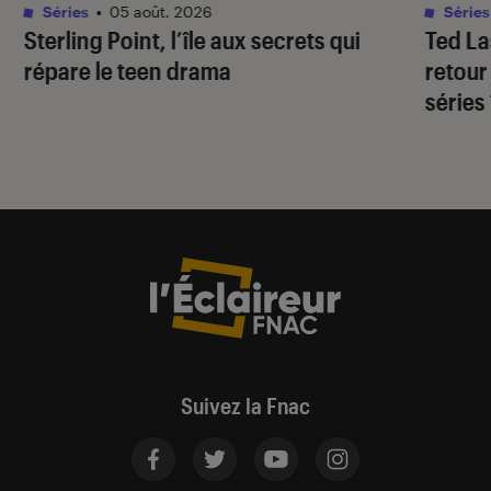
Séries
•
05 août. 2026
Séries
Sterling Point
, l’île aux secrets qui
Ted L
répare le teen drama
retour
séries
Suivez la Fnac