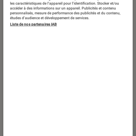
SÉLECTION
les caractéristiques de l’appareil pour l’identification. Stocker et/ou
accéder à des informations sur un appareil. Publicités et contenu
Jeux vidéo
•
12 fév. 2021
personnalisés, mesure de performance des publicités et du contenu,
études d’audience et développement de services.
Notre sélection des meilleurs jeux vidéo
Liste de nos partenaires IAB
MMORPG