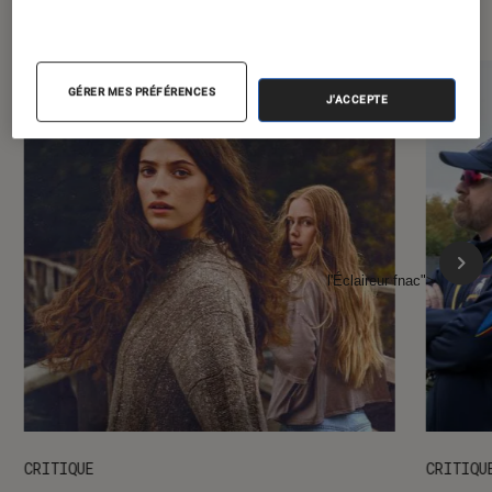
l'Éclaireur FNAC
GÉRER MES PRÉFÉRENCES
J'ACCEPTE
l'Éclaireur fnac">
CRITIQUE
CRITIQU