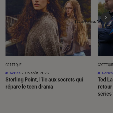
l'Éclaireur fnac">
CRITIQUE
CRITIQU
Séries
•
05 août. 2026
Séries
Sterling Point
, l’île aux secrets qui
Ted L
répare le teen drama
retour
séries