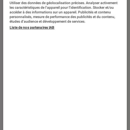
Utiliser des données de géolocalisation précises. Analyser activement
les caractéristiques de l’appareil pour l’identification. Stocker et/ou
accéder à des informations sur un appareil. Publicités et contenu
personnalisés, mesure de performance des publicités et du contenu,
études d’audience et développement de services.
Liste de nos partenaires IAB
ARTICLE
Livres / BD
•
25 juin 2019
La voleuse de livres de Markus Zusak :
les mots contre la mort