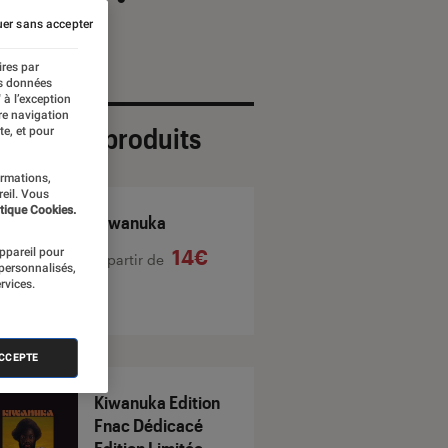
er sans accepter
ires par
es données
 à l’exception
re navigation
ection de produits
te, et pour
ormations,
reil. Vous
tique Cookies.
Kiwanuka
appareil pour
14€
À partir de
 personnalisés,
rvices.
ACCEPTE
Kiwanuka Edition
Fnac Dédicacé