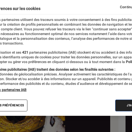
Continu
rences sur les cookies
 partenaires utilisent des traceurs soumis à votre consentement à des fins publicita
r la création de profils personnalisés en combinant les données de navigation et l
e compte client. Vous pouvez refuser les traceurs via le lien "continuer sans accepter"
 nécessaires au fonctionnement optimal de nos services notamment l’aide dans vot
Sél
atalogue et la personnalisation des contenus, l’analyse des performances de notre si
s transactions.
isation et ses
421
partenaires publicitaires (IAB) stockent et/ou accèdent à des inf
es identifiants uniques de cookies pour traiter les données personnelles, sur un appa
pter ou gérer vos préférences en cliquant ci-dessous ou à tout moment dans la
Poli
res publicitaires (IAB) traitent des données selon les finalités suivantes :
 données de géolocalisation précises. Analyser activement les caractéristiques de l’
tion. Stocker et/ou accéder à des informations sur un appareil. Publicités et contenu
erformance des publicités et du contenu, études d’audience et développement de se
s partenaires IAB
S PRÉFÉRENCES
J'