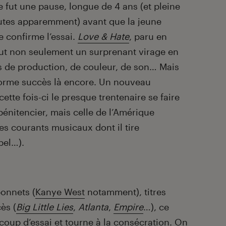
e fut une pause, longue de 4 ans (et pleine
utes apparemment) avant que la jeune
 confirme l’essai.
Love & Hate
, paru en
ut non seulement un surprenant virage en
 de production, de couleur, de son… Mais
orme succès là encore. Un nouveau
tte fois-ci le presque trentenaire se faire
pénitencier, mais celle de l’Amérique
es courants musicaux dont il tire
pel…).
onnets (
Kanye West
notamment), titres
ès (
Big Little Lies
,
Atlanta
,
Empire
…), ce
oup d’essai et tourne à la consécration. On