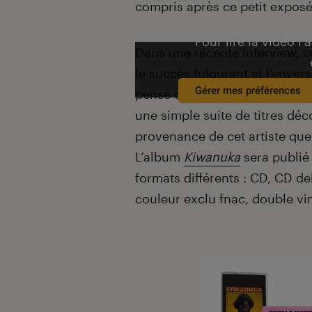
compris après ce petit exposé
Pour lire la vidéo l’
Dans une récente interview, c
le succès fulgurant et l’enver
Gérer mes préférences
pensé ce nouvel album pour le
une simple suite de titres dé
provenance de cet artiste que 
L’album
Kiwanuka
sera publié 
formats différents : CD, CD de
couleur exclu fnac, double vin