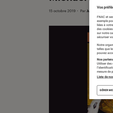
Vos préfé
15 octobre 2019
・
Par
Julien D.
FNAC et ses
exemple pou
liées à votr
des cookies
sur notre c
sécuriser vo
Notre organ
telles que l
pouvez acce
Nos partenai
Utiliser des
l’identifica
mesure de p
Liste de no
GÉRER ME