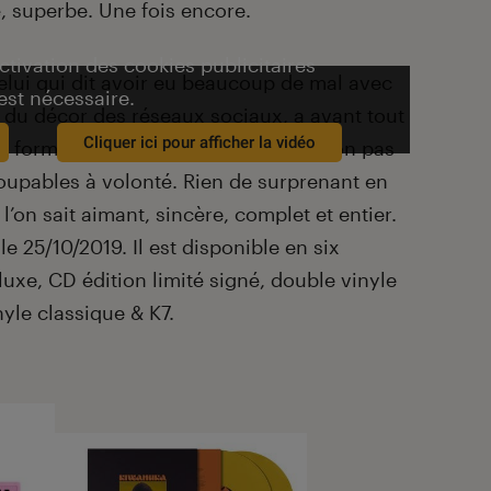
, superbe. Une fois encore.
activation des cookies publicitaires
elui qui dit avoir eu beaucoup de mal avec
est nécessaire.
s du décor des réseaux sociaux, a avant tout
Cliquer ici pour afficher la vidéo
 format double vinyle (4 faces) et non pas
coupables à volonté. Rien de surprenant en
l’on sait aimant, sincère, complet et entier.
le 25/10/2019. Il est disponible en six
luxe, CD édition limité signé, double vinyle
yle classique & K7.