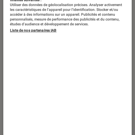
Utiliser des données de géolocalisation précises. Analyser activement
les caractéristiques de l’appareil pour l’identification. Stocker et/ou
accéder à des informations sur un appareil. Publicités et contenu
personnalisés, mesure de performance des publicités et du contenu,
études d’audience et développement de services.
Liste de nos partenaires IAB
ACTU
Livres / BD
•
05 oct. 2023
Le prix Nobel de littérature 2023 attribué
à l’écrivain Jon Fosse