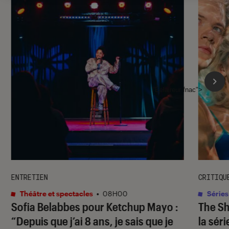
l'Éclaireur fnac">
ENTRETIEN
CRITIQU
Théâtre et spectacles
•
08H00
Séries
Sofia Belabbes pour
Ketchup Mayo
:
The S
“Depuis que j’ai 8 ans, je sais que je
la sér