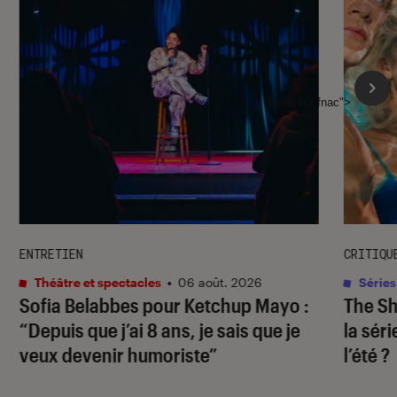
l'Éclaireur fnac">
ENTRETIEN
CRITIQU
Théâtre et spectacles
•
06 août. 2026
Séries
Sofia Belabbes pour
Ketchup Mayo
:
The S
“Depuis que j’ai 8 ans, je sais que je
la sér
veux devenir humoriste”
l’été ?