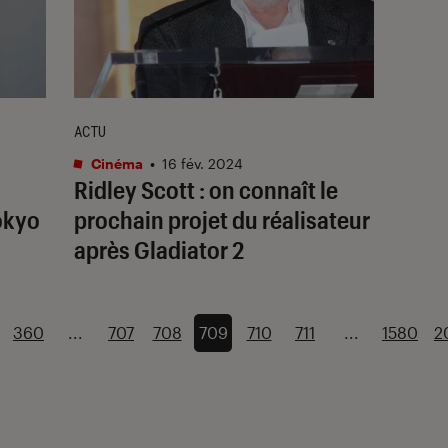
ACTU
Cinéma
•
16 fév. 2024
Ridley Scott : on connaît le
okyo
prochain projet du réalisateur
après
Gladiator 2
360
...
707
708
709
710
711
...
1580
2