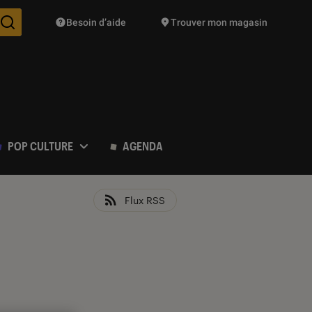
Besoin d’aide
Trouver mon magasin
Des suggestions de produits vont vous être proposées pendant vo
POP CULTURE
AGENDA
Flux RSS