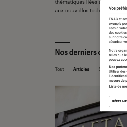
thématiques liées
à la culture
Vos préfé
aux nouvelles technologies.
FNAC et ses
exemple pou
liées à votr
des cookies
sur notre c
sécuriser vo
Nos derniers contenu
Notre organ
telles que l
pouvez acce
Nos partenai
Tout
Articles
Sélections et
Utiliser des
l’identifica
mesure de p
Liste de no
GÉRER ME