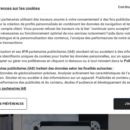
, à la pop culture, à la culture numérique et
Continu
rences sur les cookies
 partenaires utilisent des traceurs soumis à votre consentement à des fins publicita
r la création de profils personnalisés en combinant les données de navigation et l
e compte client. Vous pouvez refuser les traceurs via le lien "continuer sans accepter"
 nécessaires au fonctionnement optimal de nos services notamment l’aide dans vot
atalogue et la personnalisation des contenus, l’analyse des performances de notre si
s transactions.
s
isation et ses
419
partenaires publicitaires (IAB) stockent et/ou accèdent à des inf
es identifiants uniques de cookies pour traiter les données personnelles, sur un appa
pter ou gérer vos préférences en cliquant ci-dessous ou à tout moment dans la
Poli
res publicitaires (IAB) traitent des données selon les finalités suivantes :
 guides
Tests
 données de géolocalisation précises. Analyser activement les caractéristiques de l’
tion. Stocker et/ou accéder à des informations sur un appareil. Publicités et contenu
erformance des publicités et du contenu, études d’audience et développement de se
s partenaires IAB
S PRÉFÉRENCES
J'