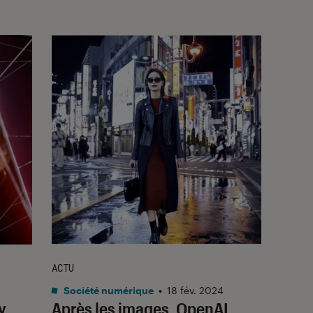
ACTU
Société numérique
•
18 fév. 2024
y
Après les images, OpenAI