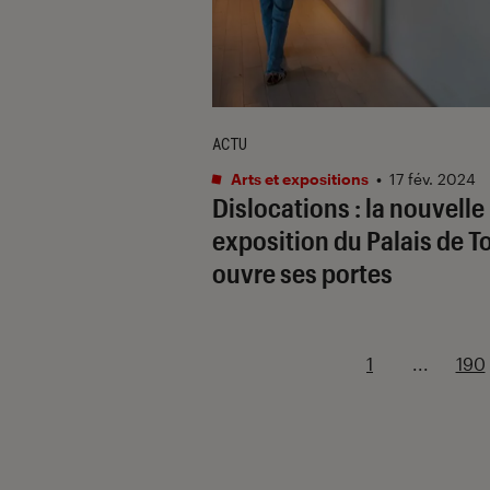
ACTU
Arts et expositions
•
17 fév. 2024
Dislocations
: la nouvelle
exposition du Palais de T
ouvre ses portes
1
...
190