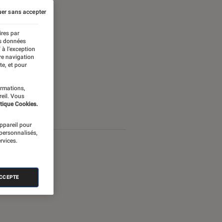
er sans accepter
ires par
es données
 à l’exception
re navigation
te, et pour
ormations,
reil. Vous
tique Cookies.
appareil pour
 personnalisés,
rvices.
ACCEPTE