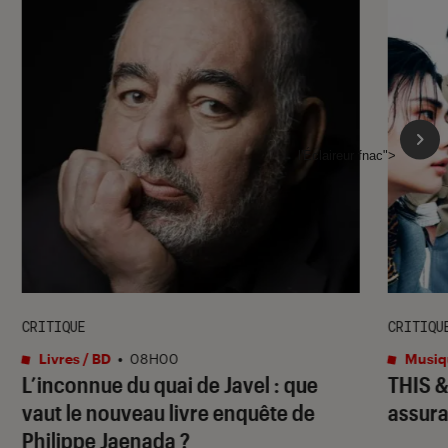
l'Éclaireur fnac">
CRITIQUE
CRITIQU
Livres / BD
•
08H00
Musiq
L’inconnue du quai de Javel : que
THIS 
vaut le nouveau livre enquête de
assura
Philippe Jaenada ?