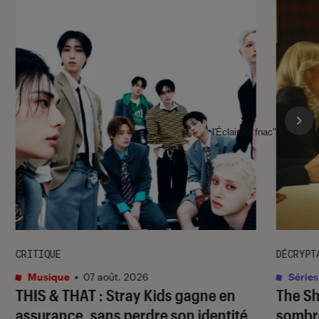
l'Éclaireur fnac">
CRITIQUE
DÉCRYPT
Musique
•
07 août. 2026
Séries
THIS & THAT
: Stray Kids gagne en
The S
assurance, sans perdre son identité
sombr