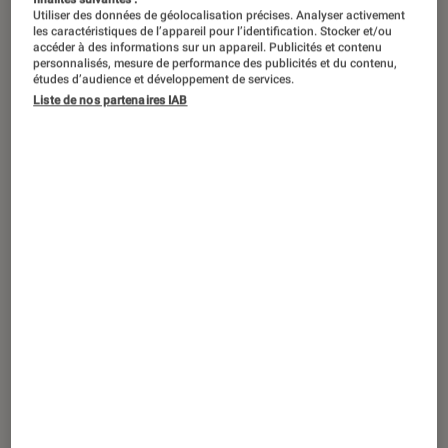
Utiliser des données de géolocalisation précises. Analyser activement
les caractéristiques de l’appareil pour l’identification. Stocker et/ou
accéder à des informations sur un appareil. Publicités et contenu
personnalisés, mesure de performance des publicités et du contenu,
études d’audience et développement de services.
Liste de nos partenaires IAB
ACTU
Jeux vidéo
•
10 nov. 2025
La sortie de
GTA VI
de nouveau
repoussée : les raisons de cet énième
report