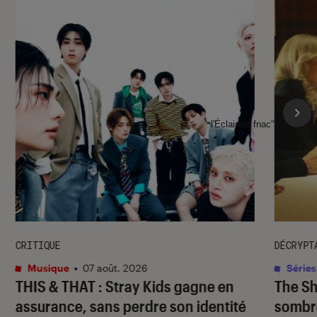
l'Éclaireur fnac">
CRITIQUE
DÉCRYPT
Musique
•
07 août. 2026
Séries
THIS & THAT
: Stray Kids gagne en
The S
assurance, sans perdre son identité
sombr