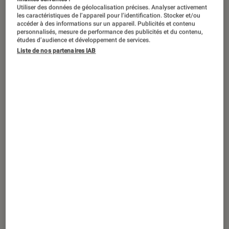
Utiliser des données de géolocalisation précises. Analyser activement
les caractéristiques de l’appareil pour l’identification. Stocker et/ou
accéder à des informations sur un appareil. Publicités et contenu
personnalisés, mesure de performance des publicités et du contenu,
études d’audience et développement de services.
Liste de nos partenaires IAB
ACTU
Jeux vidéo
•
16 avr. 2024
Vous avez aimé la série
Fallout
? Vous
allez adorer ces 3 jeux