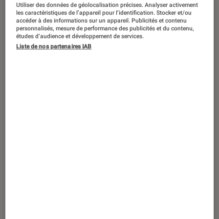
Utiliser des données de géolocalisation précises. Analyser activement
les caractéristiques de l’appareil pour l’identification. Stocker et/ou
accéder à des informations sur un appareil. Publicités et contenu
personnalisés, mesure de performance des publicités et du contenu,
études d’audience et développement de services.
Liste de nos partenaires IAB
ACTU
Figurines et jeux
•
20 oct. 2016
Le stylo 3D « I Do » : sa seule limite, c’est
l’imagination des enfants !