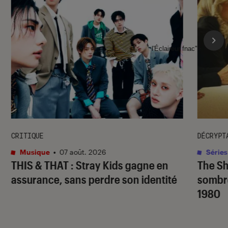
l'Éclaireur fnac">
CRITIQUE
DÉCRYPT
Musique
•
07 août. 2026
Séries
THIS & THAT
: Stray Kids gagne en
The S
assurance, sans perdre son identité
sombr
1980