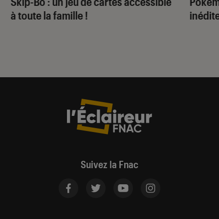
Skip-Bo : un jeu de cartes accessible
Pokém
à toute la famille !
inédit
Suivez la Fnac