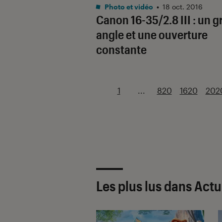
Photo et vidéo
•
18 oct. 2016
Canon 16-35/2.8 III : un 
angle et une ouverture
constante
1
...
820
1620
202
Les plus lus dans Actu