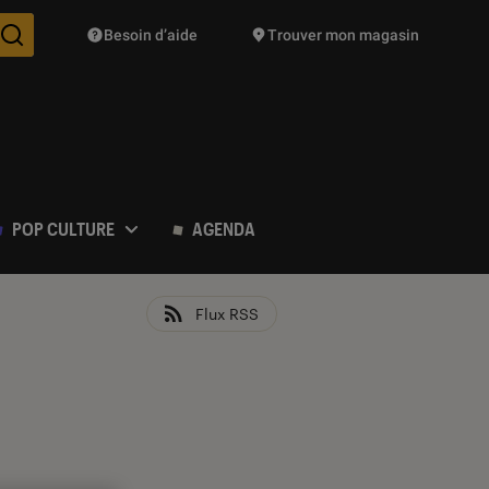
Besoin d’aide
Trouver mon magasin
Des suggestions de produits vont vous être proposées pendant vo
POP CULTURE
AGENDA
Flux RSS