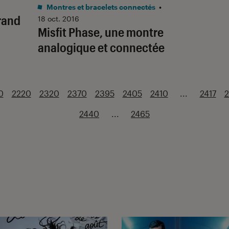
Montres et bracelets connectés
•
grand
18 oct. 2016
Misfit Phase, une montre
analogique et connectée
0
2220
2320
2370
2395
2405
2410
...
2417
2
2440
...
2465