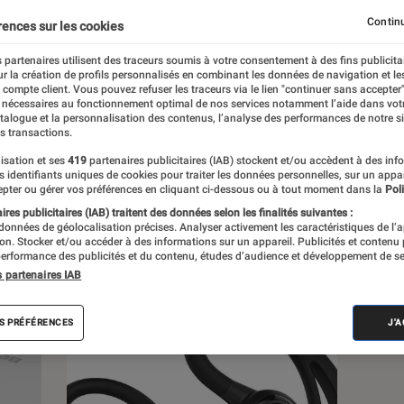
, à la pop culture, à la culture numérique et
Continu
rences sur les cookies
 partenaires utilisent des traceurs soumis à votre consentement à des fins publicita
r la création de profils personnalisés en combinant les données de navigation et l
e compte client. Vous pouvez refuser les traceurs via le lien "continuer sans accepter"
 nécessaires au fonctionnement optimal de nos services notamment l’aide dans vot
atalogue et la personnalisation des contenus, l’analyse des performances de notre si
s transactions.
s
isation et ses
419
partenaires publicitaires (IAB) stockent et/ou accèdent à des inf
es identifiants uniques de cookies pour traiter les données personnelles, sur un appa
pter ou gérer vos préférences en cliquant ci-dessous ou à tout moment dans la
Poli
res publicitaires (IAB) traitent des données selon les finalités suivantes :
 guides
Tests
 données de géolocalisation précises. Analyser activement les caractéristiques de l’
tion. Stocker et/ou accéder à des informations sur un appareil. Publicités et contenu
erformance des publicités et du contenu, études d’audience et développement de se
s partenaires IAB
S PRÉFÉRENCES
J'