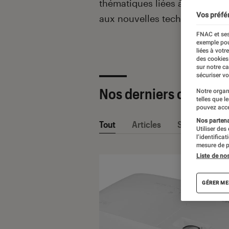
thématiques liées
à la culture
Vos préfé
aux nouvelles technologies.
FNAC et ses
exemple pou
liées à votr
des cookies
sur notre c
sécuriser vo
Nos derniers contenu
Notre organ
telles que l
pouvez acce
Nos partenai
Tout
Articles
Sélections et
Utiliser des
l’identifica
mesure de p
Liste de no
GÉRER ME