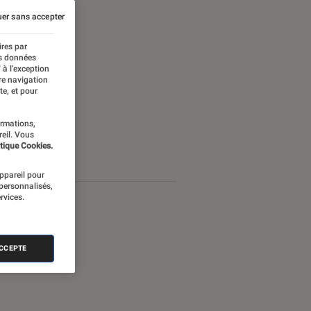
er sans accepter
ires par
es données
 à l’exception
re navigation
te, et pour
ormations,
reil. Vous
tique Cookies.
appareil pour
 personnalisés,
rvices.
ACCEPTE