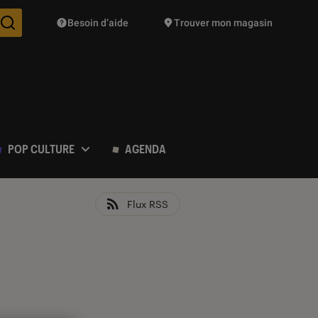
Besoin d’aide
Trouver mon magasin
Des suggestions de produits vont vous être proposées pendant vo
POP CULTURE
AGENDA
Flux RSS