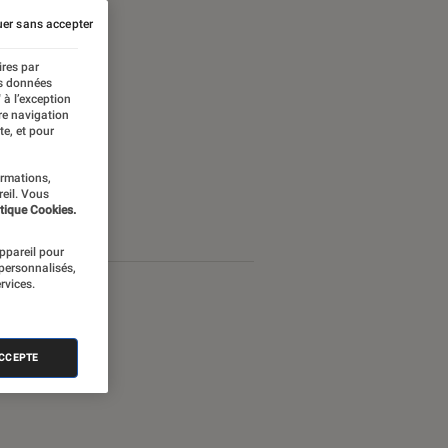
er sans accepter
ires par
es données
 à l’exception
re navigation
te, et pour
ormations,
reil. Vous
tique Cookies.
appareil pour
 personnalisés,
rvices.
ACCEPTE