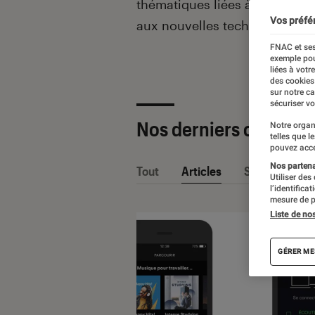
thématiques liées
à la culture
Vos préfé
aux nouvelles technologies.
FNAC et ses
exemple pou
liées à votr
des cookies
sur notre c
sécuriser vo
Nos derniers contenu
Notre organ
telles que l
pouvez acce
Nos partenai
Tout
Articles
Sélections et
Utiliser des
l’identifica
mesure de p
Liste de no
GÉRER ME