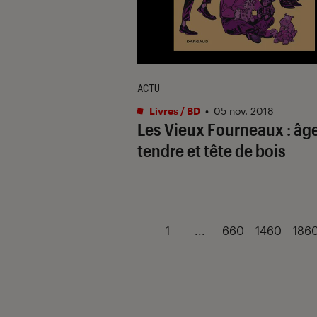
ACTU
Livres / BD
•
05 nov. 2018
Les Vieux Fourneaux : âg
tendre et tête de bois
1
...
660
1460
186