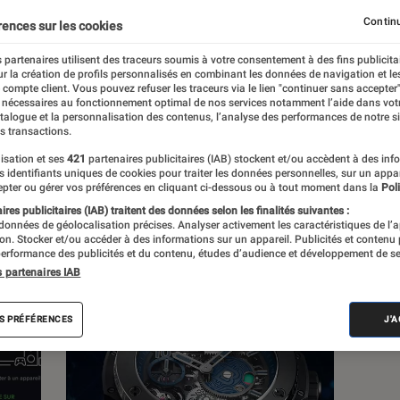
, à la pop culture, à la culture numérique et
Continu
rences sur les cookies
 partenaires utilisent des traceurs soumis à votre consentement à des fins publicita
r la création de profils personnalisés en combinant les données de navigation et l
e compte client. Vous pouvez refuser les traceurs via le lien "continuer sans accepter"
 nécessaires au fonctionnement optimal de nos services notamment l’aide dans vot
atalogue et la personnalisation des contenus, l’analyse des performances de notre si
s transactions.
s
isation et ses
421
partenaires publicitaires (IAB) stockent et/ou accèdent à des inf
es identifiants uniques de cookies pour traiter les données personnelles, sur un appa
pter ou gérer vos préférences en cliquant ci-dessous ou à tout moment dans la
Poli
res publicitaires (IAB) traitent des données selon les finalités suivantes :
 guides
Tests
 données de géolocalisation précises. Analyser activement les caractéristiques de l’
tion. Stocker et/ou accéder à des informations sur un appareil. Publicités et contenu
erformance des publicités et du contenu, études d’audience et développement de se
s partenaires IAB
S PRÉFÉRENCES
J'