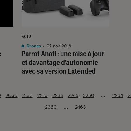
ACTU
Drones
•
02 nov. 2018
e
Parrot Anafi : une mise à jour
et davantage d’autonomie
avec sa version Extended
0
2060
2160
2210
2235
2245
2250
...
2254
2
2360
...
2463