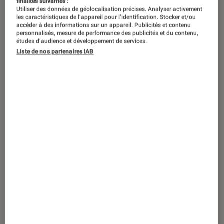
finalités suivantes :
Utiliser des données de géolocalisation précises. Analyser activement
les caractéristiques de l’appareil pour l’identification. Stocker et/ou
accéder à des informations sur un appareil. Publicités et contenu
personnalisés, mesure de performance des publicités et du contenu,
études d’audience et développement de services.
Liste de nos partenaires IAB
ACTU
Photo et vidéo
•
15 nov. 2018
Le Nikon Z6 sera officiellement lancé ce
vendredi