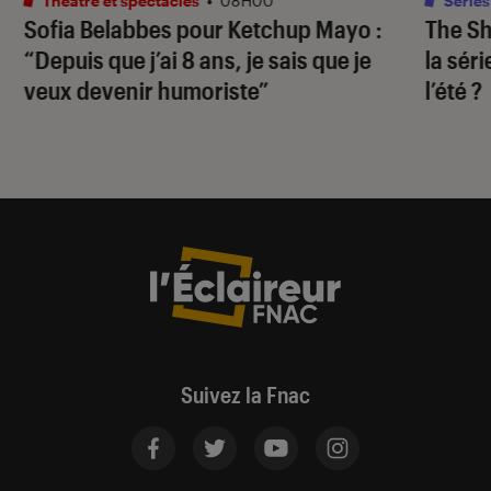
Théâtre et spectacles
•
08H00
Séries
Sofia Belabbes pour
Ketchup Mayo
:
The S
“Depuis que j’ai 8 ans, je sais que je
la sér
veux devenir humoriste”
l’été ?
Suivez la Fnac