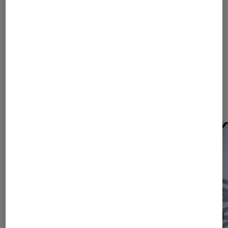
2254
2255
2256
...
2350
...
2462
Les plus lus dans Actu