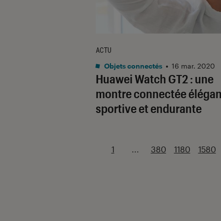
ACTU
Objets connectés
•
16 mar. 2020
Huawei Watch GT2 : une
montre connectée élégan
sportive et endurante
1
...
380
1180
1580