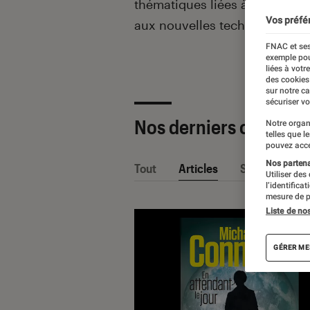
thématiques liées
à la culture
Vos préfé
aux nouvelles technologies.
FNAC et ses
exemple pou
liées à votr
des cookies
sur notre c
sécuriser vo
Nos derniers contenu
Notre organ
telles que l
pouvez acce
Nos partenai
Tout
Articles
Sélections et
Utiliser des
l’identifica
mesure de p
Liste de no
GÉRER ME