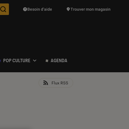
Besoin d’aide
Trouver mon magasin
Des suggestions de produits vont vous être proposées pendant vo
POP CULTURE
AGENDA
Flux RSS