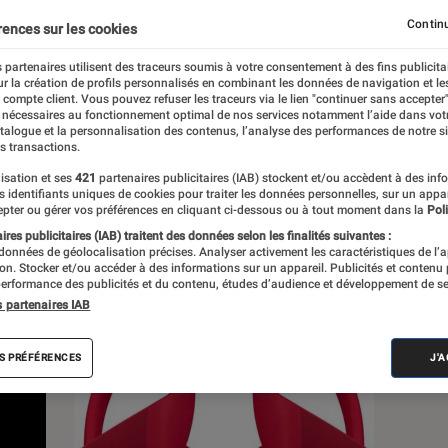
, à la pop culture, à la culture numérique et
Continu
rences sur les cookies
 partenaires utilisent des traceurs soumis à votre consentement à des fins publicita
r la création de profils personnalisés en combinant les données de navigation et l
e compte client. Vous pouvez refuser les traceurs via le lien "continuer sans accepter"
 nécessaires au fonctionnement optimal de nos services notamment l’aide dans vot
atalogue et la personnalisation des contenus, l’analyse des performances de notre si
s transactions.
s
isation et ses
421
partenaires publicitaires (IAB) stockent et/ou accèdent à des inf
es identifiants uniques de cookies pour traiter les données personnelles, sur un appa
pter ou gérer vos préférences en cliquant ci-dessous ou à tout moment dans la
Poli
res publicitaires (IAB) traitent des données selon les finalités suivantes :
 guides
Tests
 données de géolocalisation précises. Analyser activement les caractéristiques de l’
tion. Stocker et/ou accéder à des informations sur un appareil. Publicités et contenu
erformance des publicités et du contenu, études d’audience et développement de se
s partenaires IAB
S PRÉFÉRENCES
J'