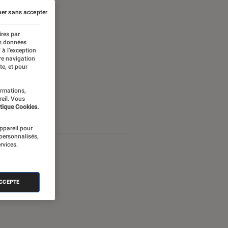
er sans accepter
ires par
es données
 à l’exception
re navigation
te, et pour
ormations,
reil. Vous
tique Cookies.
appareil pour
 personnalisés,
rvices.
ACCEPTE