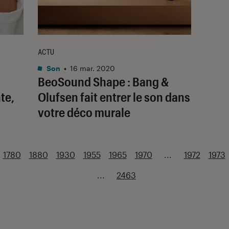
ACTU
Son
•
16 mar. 2020
BeoSound Shape : Bang &
te,
Olufsen fait entrer le son dans
votre déco murale
1780
1880
1930
1955
1965
1970
...
1972
1973
...
2463