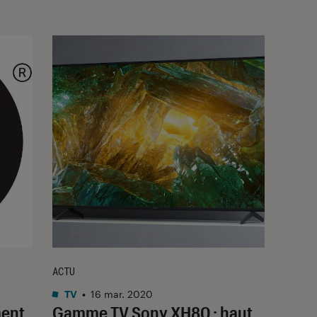
ACTU
TV
•
16 mar. 2020
ment,
Gamme TV Sony XH80 : haut