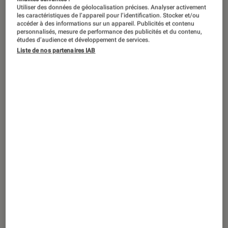
Utiliser des données de géolocalisation précises. Analyser activement
les caractéristiques de l’appareil pour l’identification. Stocker et/ou
accéder à des informations sur un appareil. Publicités et contenu
personnalisés, mesure de performance des publicités et du contenu,
études d’audience et développement de services.
Liste de nos partenaires IAB
ACTU
Jeux Vidéo Consoles
•
18 mar. 2021
Play at Home : voici les dix jeux que
Sony va offrir à partir du 26 mars