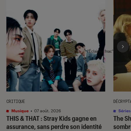
l'Éclaireur fnac">
CRITIQUE
DÉCRYPT
Musique
•
07 août. 2026
Séries
THIS & THAT
: Stray Kids gagne en
The S
assurance, sans perdre son identité
sombr