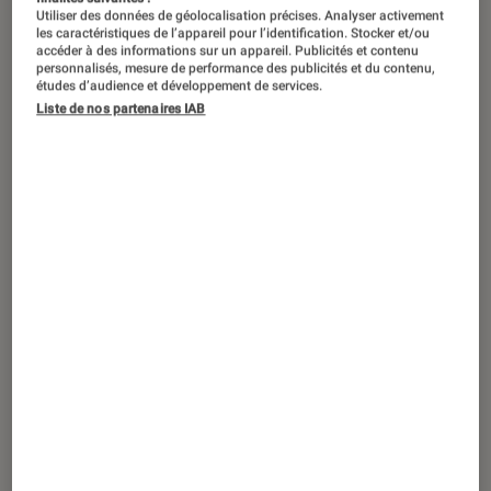
Utiliser des données de géolocalisation précises. Analyser activement
les caractéristiques de l’appareil pour l’identification. Stocker et/ou
accéder à des informations sur un appareil. Publicités et contenu
personnalisés, mesure de performance des publicités et du contenu,
études d’audience et développement de services.
Liste de nos partenaires IAB
ACTU
Consoles de jeu
•
31 mar. 2022
Bon plan – la Xbox Series S disponible à
269,99 euros au lieu de 299,99 euros
avec le casque offert