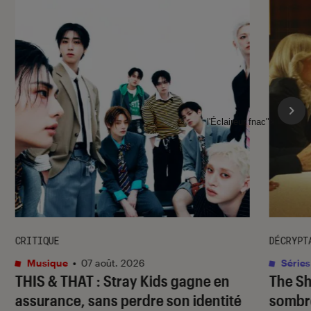
l'Éclaireur fnac">
CRITIQUE
DÉCRYPT
Musique
•
07 août. 2026
Séries
THIS & THAT
: Stray Kids gagne en
The S
assurance, sans perdre son identité
sombr