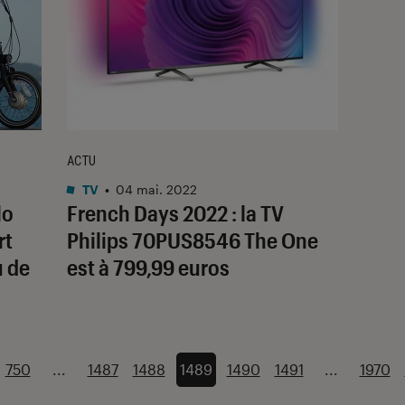
ACTU
TV
•
04 mai. 2022
lo
French Days 2022 : la TV
rt
Philips 70PUS8546 The One
u de
est à 799,99 euros
750
...
1487
1488
1489
1490
1491
...
1970