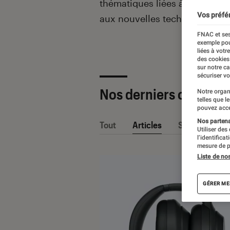
thématiques liées
à la culture
Vos préfé
aux nouvelles technologies.
FNAC et ses
exemple pou
liées à votr
des cookies
sur notre c
sécuriser vo
Nos derniers contenu
Notre organ
telles que l
pouvez acce
Nos partenai
Tout
Articles
Sélections et
Utiliser des
l’identifica
mesure de p
Liste de no
GÉRER ME