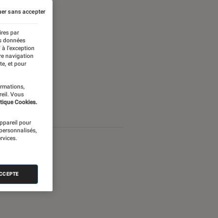
er sans accepter
ires par
es données
 à l’exception
re navigation
te, et pour
ormations,
reil. Vous
tique Cookies.
appareil pour
 personnalisés,
rvices.
ACCEPTE