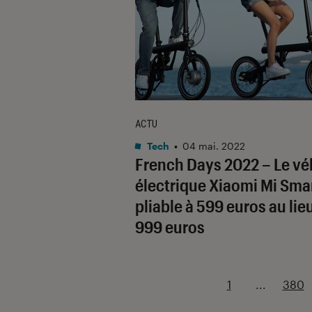
ACTU
Tech
•
04 mai. 2022
French Days 2022 – Le vé
électrique Xiaomi Mi Sma
pliable à 599 euros au lie
999 euros
1
...
380