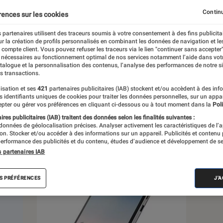
, à la pop culture, à la culture numérique et
Continu
rences sur les cookies
 partenaires utilisent des traceurs soumis à votre consentement à des fins publicita
r la création de profils personnalisés en combinant les données de navigation et l
e compte client. Vous pouvez refuser les traceurs via le lien "continuer sans accepter"
 nécessaires au fonctionnement optimal de nos services notamment l’aide dans vot
atalogue et la personnalisation des contenus, l’analyse des performances de notre si
s transactions.
s
isation et ses
421
partenaires publicitaires (IAB) stockent et/ou accèdent à des inf
es identifiants uniques de cookies pour traiter les données personnelles, sur un appa
pter ou gérer vos préférences en cliquant ci-dessous ou à tout moment dans la
Poli
res publicitaires (IAB) traitent des données selon les finalités suivantes :
 guides
Tests
 données de géolocalisation précises. Analyser activement les caractéristiques de l’
tion. Stocker et/ou accéder à des informations sur un appareil. Publicités et contenu
erformance des publicités et du contenu, études d’audience et développement de se
s partenaires IAB
S PRÉFÉRENCES
J'