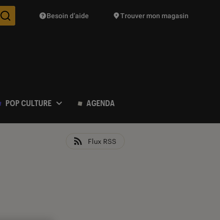
Besoin d’aide
Trouver mon magasin
Des suggestions de produits vont vous être proposées pendant vo
POP CULTURE
AGENDA
Flux RSS