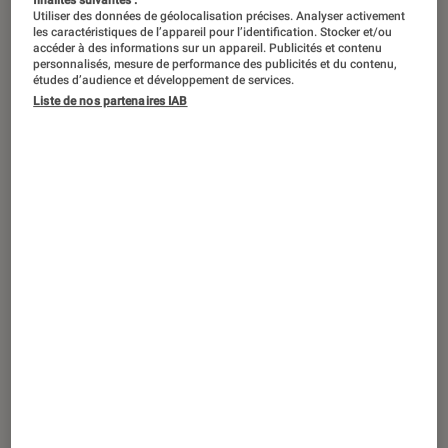
Utiliser des données de géolocalisation précises. Analyser activement
les caractéristiques de l’appareil pour l’identification. Stocker et/ou
accéder à des informations sur un appareil. Publicités et contenu
personnalisés, mesure de performance des publicités et du contenu,
études d’audience et développement de services.
Liste de nos partenaires IAB
ACTU
Jeux vidéo
•
08 juil. 2022
Astérix & Obélix XXL : Le Bélier
d’Hibernie : date de sortie, trailer, toutes
les infos !