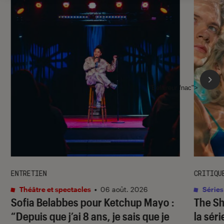
l'Éclaireur fnac">
ENTRETIEN
CRITIQU
Théâtre et spectacles
•
06 août. 2026
Séries
Sofia Belabbes pour
Ketchup Mayo
:
The S
“Depuis que j’ai 8 ans, je sais que je
la sér