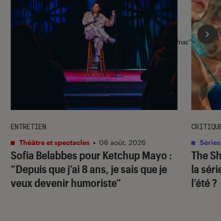
l'Éclaireur fnac">
ENTRETIEN
CRITIQU
Théâtre et spectacles
•
06 août. 2026
Séries
Sofia Belabbes pour
Ketchup Mayo
:
The S
“Depuis que j’ai 8 ans, je sais que je
la sér
veux devenir humoriste”
l’été ?