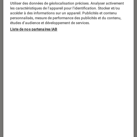
Utiliser des données de géolocalisation précises. Analyser activement
les caractéristiques de l’appareil pour l’identification. Stocker et/ou
accéder à des informations sur un appareil. Publicités et contenu
personnalisés, mesure de performance des publicités et du contenu,
études d’audience et développement de services.
Liste de nos partenaires IAB
ACTU
Jeux vidéo
•
14 août. 2022
Red Hood est sans pitié dans le dernier
trailer de
Gotham Knights