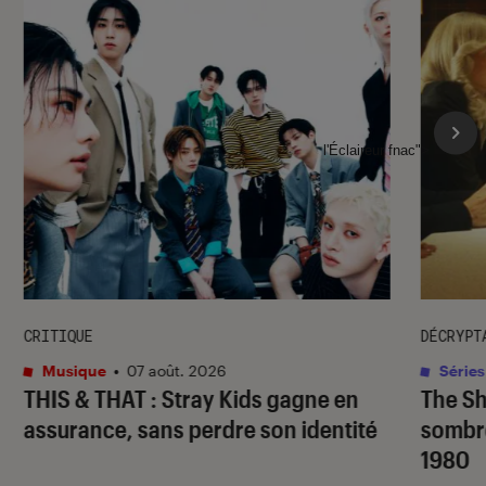
l'Éclaireur fnac">
CRITIQUE
DÉCRYPT
Musique
•
07 août. 2026
Séries
THIS & THAT
: Stray Kids gagne en
The S
assurance, sans perdre son identité
sombr
1980