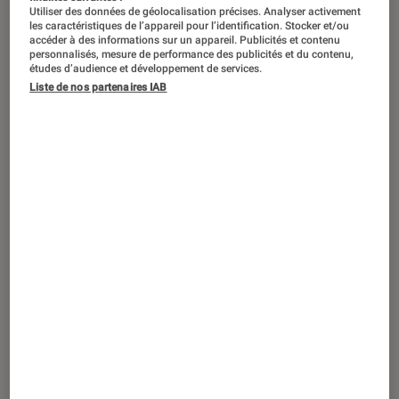
Utiliser des données de géolocalisation précises. Analyser activement
les caractéristiques de l’appareil pour l’identification. Stocker et/ou
accéder à des informations sur un appareil. Publicités et contenu
personnalisés, mesure de performance des publicités et du contenu,
études d’audience et développement de services.
Liste de nos partenaires IAB
ACTU
Comics
•
25 août. 2022
Les suites de
Shazam
et
Aquaman
encore repoussées de plusieurs mois