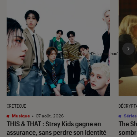
l'Éclaireur fnac">
CRITIQUE
DÉCRYPT
Musique
•
07 août. 2026
Séries
THIS & THAT
: Stray Kids gagne en
The S
assurance, sans perdre son identité
sombr