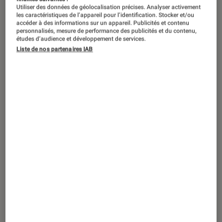
Utiliser des données de géolocalisation précises. Analyser activement
les caractéristiques de l’appareil pour l’identification. Stocker et/ou
accéder à des informations sur un appareil. Publicités et contenu
personnalisés, mesure de performance des publicités et du contenu,
études d’audience et développement de services.
Liste de nos partenaires IAB
ACTU
Jeux vidéo
•
29 mar. 2023
10 minutes de nouveautés en vidéo pour
The Legend of Zelda: Tears of the
Kingdom