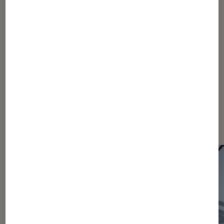
1
...
270
530
...
1051
1052
1053
1054
1055
...
1760
2110
...
2465
Les plus lus dans Actu