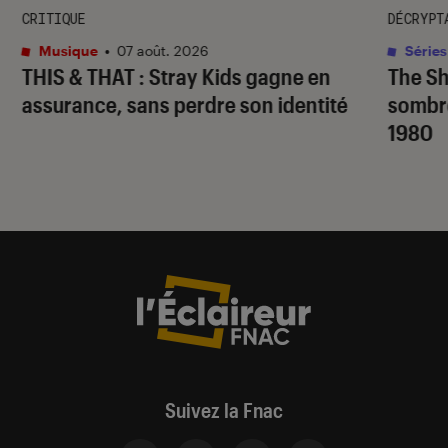
CRITIQUE
DÉCRYPT
Musique
•
07 août. 2026
Séries
THIS & THAT
: Stray Kids gagne en
The S
assurance, sans perdre son identité
sombr
1980
Suivez la Fnac