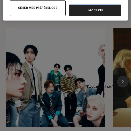
À la une de
VOIR TOUT
GÉRER MES PRÉFÉRENCES
J'ACCEPTE
l'Éclaireur FNAC
l'Éclaireur fnac">