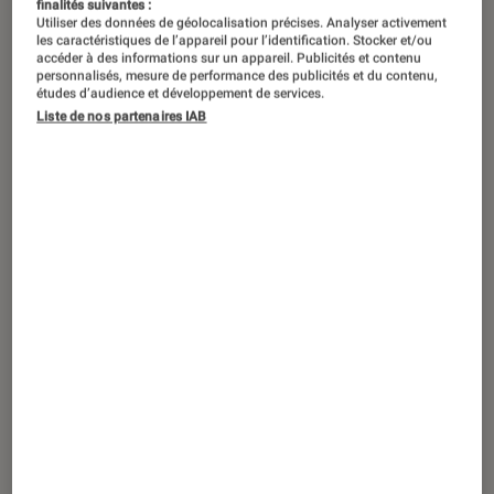
finalités suivantes :
Utiliser des données de géolocalisation précises. Analyser activement
les caractéristiques de l’appareil pour l’identification. Stocker et/ou
accéder à des informations sur un appareil. Publicités et contenu
personnalisés, mesure de performance des publicités et du contenu,
études d’audience et développement de services.
Liste de nos partenaires IAB
ACTU
Séries
•
05 avr. 2023
Pourquoi moins d’un spectateur sur
deux n’a pas terminé
Le Seigneur des
Anneaux : les anneaux de pouvoir
?