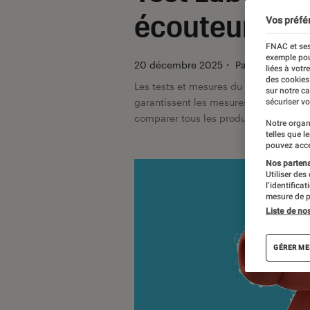
écouteurs vo
Vos préfé
FNAC et ses
exemple pou
20 décembre 2025
・
Par
Labo Fnac, J
liées à votr
des cookies
Les tests et mesures du Labo Fnac so
sur notre c
garantissent les mesures grâce à leur 
sécuriser vo
comparer tous les produits, visitez no
Notre organ
telles que l
pouvez acce
Nos partenai
Utiliser des
l’identifica
mesure de p
Liste de no
GÉRER ME