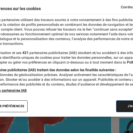
lontaires
Continu
rences sur les cookies
 partenaires utilisent des traceurs soumis à votre consentement à des fins publicita
r la création de profils personnalisés en combinant les données de navigation et l
ean-Charles Frelier, La rédaction
e compte client. Vous pouvez refuser les traceurs via le lien "continuer sans accepter"
 nécessaires au fonctionnement optimal de nos services notamment l’aide dans vot
nt réalisés en toute indépendance du commerce ou des fabricants de
atalogue et la personnalisation des contenus, l’analyse des performances de notre si
expertise, et aux équipements de mesures les plus précis. Pour en s
s transactions.
tre
comparateur
.
isation et ses
421
partenaires publicitaires (IAB) stockent et/ou accèdent à des inf
es identifiants uniques de cookies pour traiter les données personnelles, sur un appa
pter ou gérer vos préférences en cliquant ci-dessous ou à tout moment dans la
Poli
res publicitaires (IAB) traitent des données selon les finalités suivantes :
 données de géolocalisation précises. Analyser activement les caractéristiques de l’
Nos
tion. Stocker et/ou accéder à des informations sur un appareil. Publicités et contenu
erformance des publicités et du contenu, études d’audience et développement de se
Cas
s partenaires IAB
VOIR T
S PRÉFÉRENCES
J'