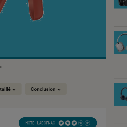
c
taillé
Conclusion
NOTE LABOFNAC
Noté 3 étoiles sur 5