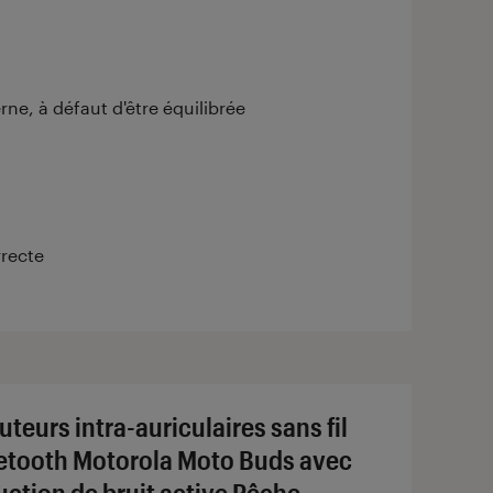
e, à défaut d'être équilibrée
rrecte
uteurs intra-auriculaires sans fil
etooth Motorola Moto Buds avec
uction de bruit active Pêche