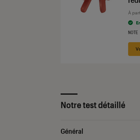
À par
E
NOTE
Noté
V
Notre test détaillé
Général