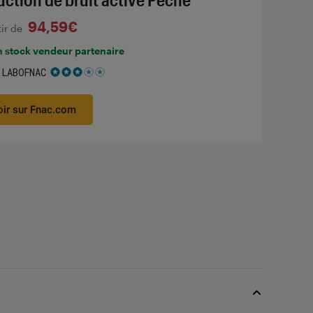
94,59€
tir de
n stock vendeur partenaire
 LABOFNAC
 3 étoiles sur 5
oir sur Fnac.com