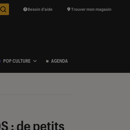
Besoin d’aide
Trouver mon magasin
Des suggestions de produits vont vous être proposées pendant vo
POP CULTURE
AGENDA
: de petits