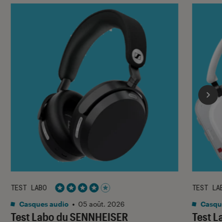
TEST LABO
TEST LA
Noté 4 étoiles sur 5
Casques audio
•
05 août. 2026
Casqu
Test Labo du SENNHEISER
Test 