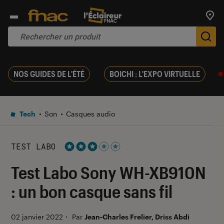
Trouv
De
NOS GUIDES DE L'ÉTÉ
BOICHI : L'EXPO VIRTUELLE
Tech
Son
Casques audio
TEST LABO
Noté 3 étoiles sur 5
Test Labo Sony WH-XB910N
: un bon casque sans fil
02 janvier 2022
・
Par
Jean-Charles Frelier, Driss Abdi