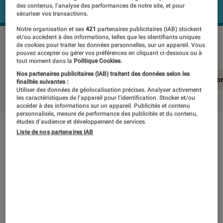
des contenus, l’analyse des performances de notre site, et pour
sécuriser vos transactions.
Notre organisation et ses
421
partenaires publicitaires (IAB) stockent
et/ou accèdent à des informations, telles que les identifiants uniques
SONY WH-XB910N
©Labo Fnac
de cookies pour traiter les données personnelles, sur un appareil. Vous
pouvez accepter ou gérer vos préférences en cliquant ci-dessous ou à
tout moment dans la
Politique Cookies.
Nos partenaires publicitaires (IAB) traitent des données selon les
En résumé
Notre test détaillé
Conclusio
finalités suivantes :
Utiliser des données de géolocalisation précises. Analyser activement
les caractéristiques de l’appareil pour l’identification. Stocker et/ou
accéder à des informations sur un appareil. Publicités et contenu
personnalisés, mesure de performance des publicités et du contenu,
études d’audience et développement de services.
Liste de nos partenaires IAB
En résumé
NOTE LABOFNAC
Noté 3 étoiles sur 5
La réputation de Sony sur le marché des
casques audio à réducteur de bruit n’est plus à