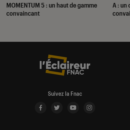
MOMENTUM 5 : un haut de gamme
A : un
convaincant
conva
Suivez la Fnac