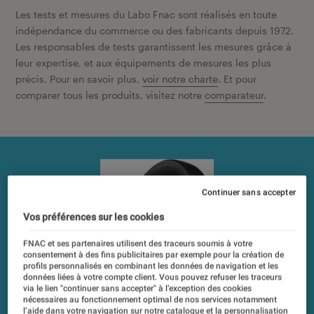
Les tests et mesures du Labo Fnac sont réalisés en toute
indépendance du commerce ou des fabricants depuis 1972.
Les responsables de tests garantissent les mesures grâce à
leur expertise, et aux équipements de mesures les plus
précis. Pour en savoir plus,
voir notre charte
. Et pour
comparer tous les produits, visitez notre
comparateur
.
Continuer sans accepter
Vos préférences sur les cookies
FNAC et ses partenaires utilisent des traceurs soumis à votre
consentement à des fins publicitaires par exemple pour la création de
profils personnalisés en combinant les données de navigation et les
données liées à votre compte client. Vous pouvez refuser les traceurs
via le lien "continuer sans accepter" à l’exception des cookies
nécessaires au fonctionnement optimal de nos services notamment
l’aide dans votre navigation sur notre catalogue et la personnalisation