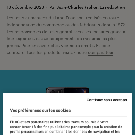
13 décembre 2023
・
Par
Jean-Charles Frelier, La rédaction
Les tests et mesures du Labo Fnac sont réalisés en toute
indépendance du commerce ou des fabricants depuis 1972.
Les responsables de tests garantissent les mesures grâce à
leur expertise, et aux équipements de mesures les plus
précis. Pour en savoir plus,
voir notre charte
. Et pour
comparer tous les produits, visitez notre
comparateur
.
Continuer sans accepter
Vos préférences sur les cookies
FNAC et ses partenaires utilisent des traceurs soumis à votre
consentement à des fins publicitaires par exemple pour la création de
profils personnalisés en combinant les données de navigation et les