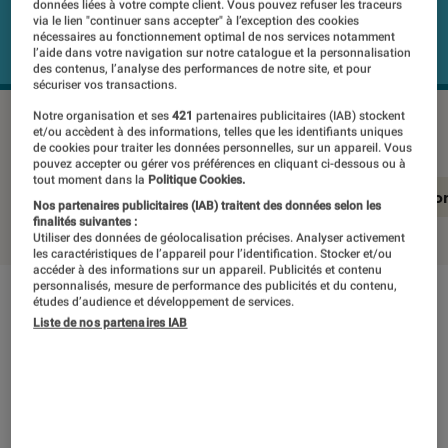
données liées à votre compte client. Vous pouvez refuser les traceurs
via le lien "continuer sans accepter" à l’exception des cookies
nécessaires au fonctionnement optimal de nos services notamment
l’aide dans votre navigation sur notre catalogue et la personnalisation
des contenus, l’analyse des performances de notre site, et pour
sécuriser vos transactions.
Notre organisation et ses
421
partenaires publicitaires (IAB) stockent
XIAOMI 13T
©Labo Fnac
et/ou accèdent à des informations, telles que les identifiants uniques
de cookies pour traiter les données personnelles, sur un appareil. Vous
pouvez accepter ou gérer vos préférences en cliquant ci-dessous ou à
tout moment dans la
Politique Cookies.
En résumé
Notre test détaillé
Conclusio
Nos partenaires publicitaires (IAB) traitent des données selon les
finalités suivantes :
Utiliser des données de géolocalisation précises. Analyser activement
les caractéristiques de l’appareil pour l’identification. Stocker et/ou
accéder à des informations sur un appareil. Publicités et contenu
personnalisés, mesure de performance des publicités et du contenu,
études d’audience et développement de services.
En résumé
Liste de nos partenaires IAB
NOTE LABOFNAC
Noté 2 étoiles sur 5
Plus modeste que le Xiaomi 13T Pro, ce modèle