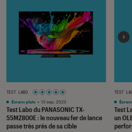
TEST LABO
TEST LA
Noté 5 étoiles sur 5
Écrans plats
•
13 sep. 2023
Écrans
Test Labo du PANASONIC TX-
Test L
55MZ800E : le nouveau fer de lance
un OLE
passe très près de sa cible
perfo