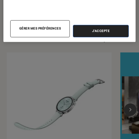
GÉRER MES PRÉFÉRENCES
J'ACCEPTE
Dernièrement dans Écrans plats