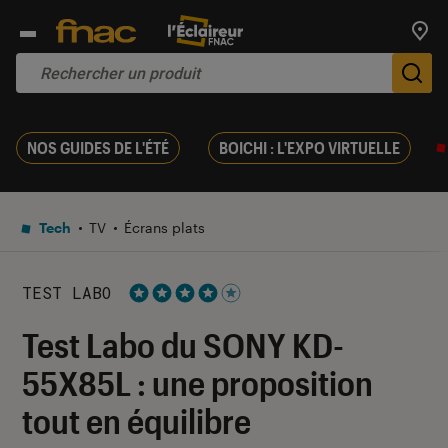
Trouv
De
NOS GUIDES DE L'ÉTÉ
BOICHI : L'EXPO VIRTUELLE
Tech
TV
Écrans plats
TEST LABO
Noté 4 étoiles sur 5
Test Labo du SONY KD-
55X85L : une proposition
tout en équilibre