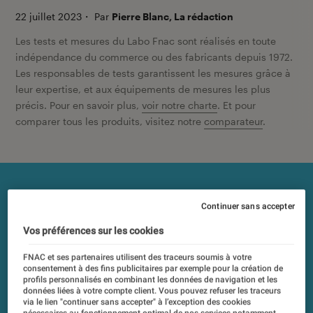
22 juillet 2023
・
Par
Pierre Blanc, La rédaction
Les tests et mesures du Labo Fnac sont réalisés en toute
indépendance du commerce ou des fabricants depuis 1972.
Les responsables de tests garantissent les mesures grâce à
leur expertise, et aux équipements de mesures les plus
précis. Pour en savoir plus,
voir notre charte
. Et pour
comparer tous les produits, visitez notre
comparateur
.
Continuer sans accepter
Vos préférences sur les cookies
FNAC et ses partenaires utilisent des traceurs soumis à votre
consentement à des fins publicitaires par exemple pour la création de
profils personnalisés en combinant les données de navigation et les
données liées à votre compte client. Vous pouvez refuser les traceurs
via le lien "continuer sans accepter" à l’exception des cookies
nécessaires au fonctionnement optimal de nos services notamment