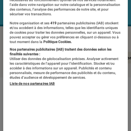
l’aide dans votre navigation sur notre catalogue et la personnalisation
des contenus, l’analyse des performances de notre site, et pour
sécuriser vos transactions.
Notre organisation et ses
419
partenaires publicitaires (IAB) stockent
et/ou accèdent à des informations, telles que les identifiants uniques
de cookies pour traiter les données personnelles, sur un appareil. Vous
SONY KD-55X85L
©Labo Fnac
pouvez accepter ou gérer vos préférences en cliquant ci-dessous ou à
tout moment dans la
Politique Cookies.
Nos partenaires publicitaires (IAB) traitent des données selon les
finalités suivantes :
En résumé
Notre test détaillé
Conclusio
Utiliser des données de géolocalisation précises. Analyser activement
les caractéristiques de l’appareil pour l’identification. Stocker et/ou
accéder à des informations sur un appareil. Publicités et contenu
personnalisés, mesure de performance des publicités et du contenu,
études d’audience et développement de services.
Liste de nos partenaires IAB
En résumé
NOTE LABOFNAC
Noté 4 étoiles sur 5
Plutôt abordable, ce téléviseur 55″ de chez