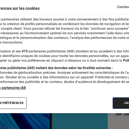
ut simplement bluffant
Continu
rences sur les cookies
 partenaires utilisent des traceurs soumis à votre consentement à des fins publicita
r la création de profils personnalisés en combinant les données de navigation et l
e compte client. Vous pouvez refuser les traceurs via le lien "continuer sans accepter"
 nécessaires au fonctionnement optimal de nos services notamment l’aide dans vot
atalogue et la personnalisation des contenus, l’analyse des performances de notre si
s transactions.
isation et ses
419
partenaires publicitaires (IAB) stockent et/ou accèdent à des inf
Nos
es identifiants uniques de cookies pour traiter les données personnelles, sur un appa
pter ou gérer vos préférences en cliquant ci-dessous ou à tout moment dans la
Poli
Sma
res publicitaires (IAB) traitent des données selon les finalités suivantes :
 données de géolocalisation précises. Analyser activement les caractéristiques de l’
VOIR T
tion. Stocker et/ou accéder à des informations sur un appareil. Publicités et contenu
erformance des publicités et du contenu, études d’audience et développement de se
s partenaires IAB
S PRÉFÉRENCES
J'