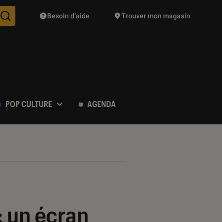
Besoin d’aide
Trouver mon magasin
Des suggestions de produits vont vous être proposées pendant vo
POP CULTURE
AGENDA
: un écran