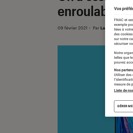
enroulable to
Vos préfé
FNAC et ses
exemple pou
09 février 2021
・
Par
Laure Renouard
liées à votr
des cookies
sur notre c
sécuriser vo
Notre organ
telles que l
pouvez acce
Nos partenai
Utiliser des
l’identifica
mesure de p
Liste de no
GÉRER ME