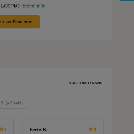
 LABOFNAC
 5 étoiles sur 5
oir sur Fnac.com
VOIR TOUS LES AVIS
.5
(43 avis)
Ferid B.
VINCE
1
2