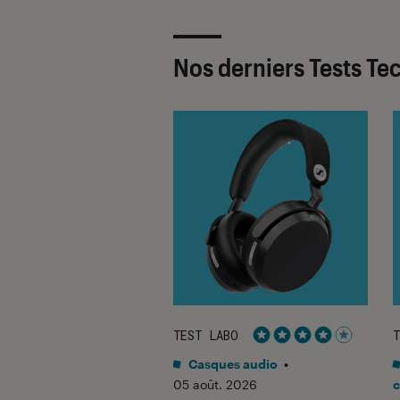
Nos derniers Tests Te
ABO
TEST LABO
T
Noté 5 étoiles sur 5
Noté 4 étoiles sur 5
o
•
31 juil. 2026
Casques audio
•
Labo du
05 août. 2026
c