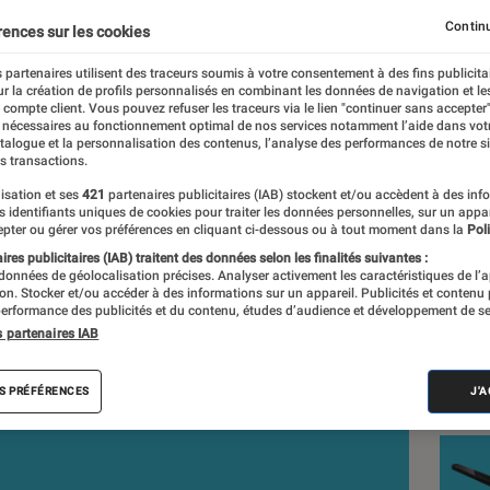
Continu
rences sur les cookies
 partenaires utilisent des traceurs soumis à votre consentement à des fins publicita
r la création de profils personnalisés en combinant les données de navigation et l
rand
e compte client. Vous pouvez refuser les traceurs via le lien "continuer sans accepter"
 nécessaires au fonctionnement optimal de nos services notamment l’aide dans vot
nt réalisés en toute indépendance du commerce ou des fabricants de
atalogue et la personnalisation des contenus, l’analyse des performances de notre si
expertise, et aux équipements de mesures les plus précis. Pour en s
s transactions.
tre
comparateur
.
isation et ses
421
partenaires publicitaires (IAB) stockent et/ou accèdent à des inf
es identifiants uniques de cookies pour traiter les données personnelles, sur un appa
pter ou gérer vos préférences en cliquant ci-dessous ou à tout moment dans la
Poli
res publicitaires (IAB) traitent des données selon les finalités suivantes :
 données de géolocalisation précises. Analyser activement les caractéristiques de l’
Nos
tion. Stocker et/ou accéder à des informations sur un appareil. Publicités et contenu
erformance des publicités et du contenu, études d’audience et développement de se
de 
s partenaires IAB
VOIR T
S PRÉFÉRENCES
J'