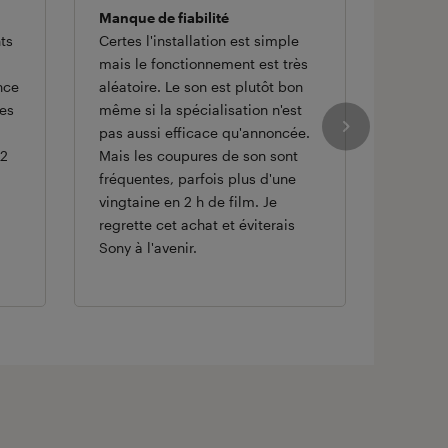
Manque de fiabilité
Bon mai
ts
Certes l'installation est simple
TV
mais le fonctionnement est très
Bon co
nce
aléatoire. Le son est plutôt bon
TV inst
es
même si la spécialisation n'est
pas aussi efficace qu'annoncée.
 2
Mais les coupures de son sont
fréquentes, parfois plus d'une
vingtaine en 2 h de film. Je
regrette cet achat et éviterais
Sony à l'avenir.