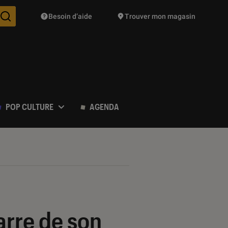
Besoin d’aide
Trouver mon magasin
Des suggestions de produits vont vous être proposées pendant vo
POP CULTURE
AGENDA
arre de son