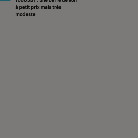
à petit prix mais très
modeste
NT C.
Christine M.
3