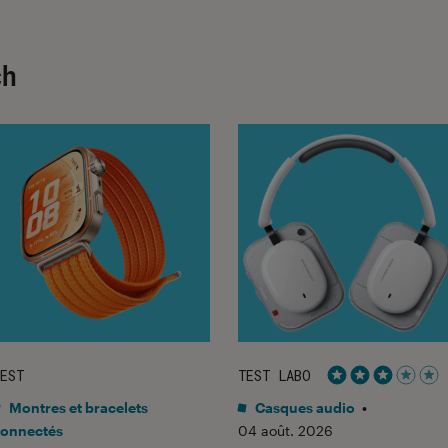
ch
EST
TEST LABO
Noté 3 étoiles 
Montres et bracelets
Casques audio
•
onnectés
04 août. 2026