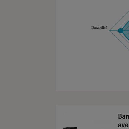
Les notes de ce gr
Bar
ave