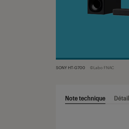
SONY HT-G700
©Labo FNAC
Note technique
Détai
Note technique