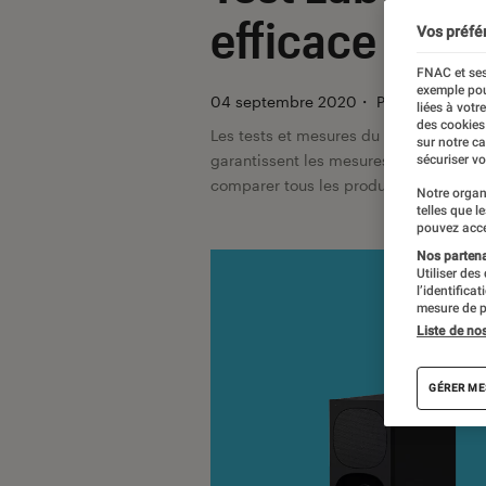
efficace
Vos préfé
FNAC et ses
exemple pou
04 septembre 2020
・
Par
Régis Bert
liées à votr
des cookies
Les tests et mesures du Labo Fnac so
sur notre c
garantissent les mesures grâce à leur 
sécuriser vo
comparer tous les produits, visitez no
Notre organ
telles que l
pouvez acce
Nos partenai
Utiliser des
l’identifica
mesure de p
Liste de no
GÉRER ME