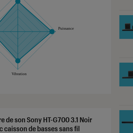
aphique sont à retrouver dans l'onglet "Détail des so
re de son Sony HT-G700 3.1 Noir
c caisson de basses sans fil