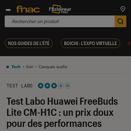
Trouv
De
NOS GUIDES DE L'ÉTÉ
BOICHI : L'EXPO VIRTUELLE
Tech
Son
Casques audio
TEST LABO
Noté 3 étoiles sur 5
Test Labo Huawei FreeBuds
Lite CM-H1C : un prix doux
pour des performances