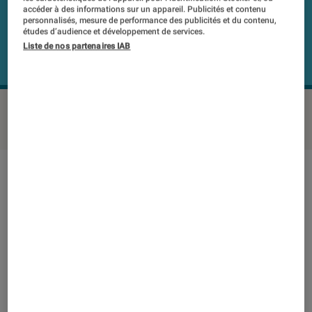
accéder à des informations sur un appareil. Publicités et contenu
personnalisés, mesure de performance des publicités et du contenu,
études d’audience et développement de services.
Liste de nos partenaires IAB
HUAWEI FreeBuds Lite CM-H1C
©Labo FNAC
Note technique
Détail des sous notes
Note technique