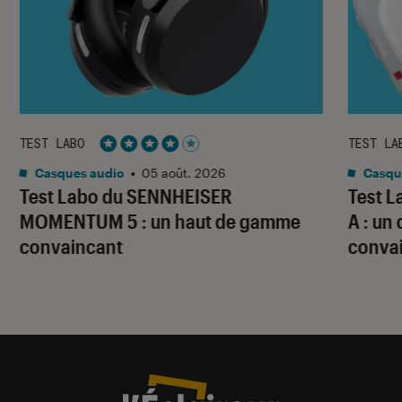
TEST LABO
TEST LA
Noté 4 étoiles sur 5
Casques audio
•
05 août. 2026
Casqu
Test Labo du SENNHEISER
Test 
MOMENTUM 5 : un haut de gamme
A : un
convaincant
conva