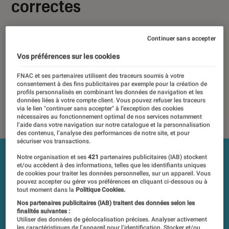
correctes
12 juin 2019
Continuer sans accepter
Les tests et mesures du Labo Fnac sont réalisés en toute
Vos préférences sur les cookies
indépendance du commerce ou des fabricants depuis 1972.
Les responsables de tests garantissent les mesures grâce à
FNAC et ses partenaires utilisent des traceurs soumis à votre
consentement à des fins publicitaires par exemple pour la création de
leur expertise, et aux équipements de mesures les plus
profils personnalisés en combinant les données de navigation et les
précis. Pour en savoir plus,
voir notre charte
. Et pour
données liées à votre compte client. Vous pouvez refuser les traceurs
comparer tous les produits, visitez notre
comparateur
.
via le lien "continuer sans accepter" à l’exception des cookies
nécessaires au fonctionnement optimal de nos services notamment
l’aide dans votre navigation sur notre catalogue et la personnalisation
des contenus, l’analyse des performances de notre site, et pour
sécuriser vos transactions.
Notre organisation et ses
421
partenaires publicitaires (IAB) stockent
et/ou accèdent à des informations, telles que les identifiants uniques
de cookies pour traiter les données personnelles, sur un appareil. Vous
pouvez accepter ou gérer vos préférences en cliquant ci-dessous ou à
tout moment dans la
Politique Cookies.
Nos partenaires publicitaires (IAB) traitent des données selon les
finalités suivantes :
Utiliser des données de géolocalisation précises. Analyser activement
les caractéristiques de l’appareil pour l’identification. Stocker et/ou