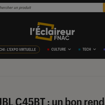
CULTURE
TECH
CHI : L'EXPO VIRTUELLE
ur 5
JBL C45BT : un bon rend