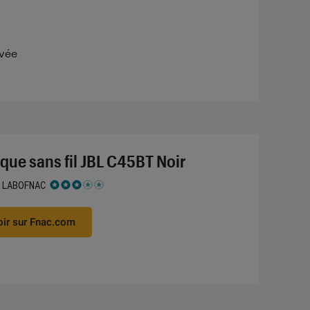
evée
que sans fil JBL C45BT Noir
 LABOFNAC
 3 étoiles sur 5
oir sur Fnac.com