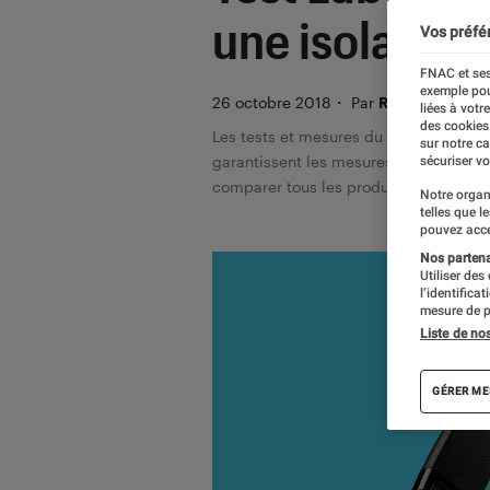
une isolation 
Vos préfé
FNAC et ses
exemple pou
26 octobre 2018
・
Par
Romain Challan
liées à votr
des cookies
Les tests et mesures du Labo Fnac so
sur notre c
garantissent les mesures grâce à leur 
sécuriser vo
comparer tous les produits, visitez no
Notre organ
telles que l
pouvez acce
Nos partenai
Utiliser des
l’identifica
mesure de p
Liste de no
GÉRER ME