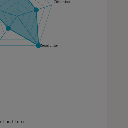
aphique sont à retrouver dans l'onglet "Détail des so
 en filaire