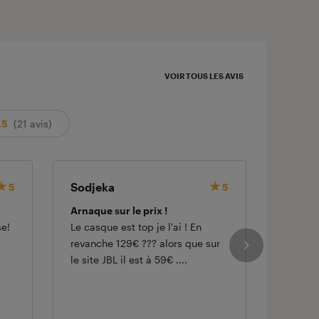
VOIR TOUS LES AVIS
.5
(21 avis)
Sodjeka
emman
5
5
Arnaque sur le prix !
Très fo
se!
Le casque est top je l'ai ! En
Je souh
revanche 129€ ??? alors que sur
avec un
le site JBL il est à 59€ ....
fasse p
sur la 