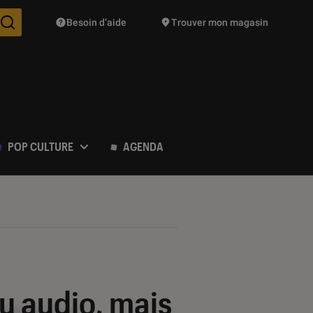
Besoin d’aide
Trouver mon magasin
Des suggestions de produits vont vous être proposées pendant vo
POP CULTURE
AGENDA
u audio, mais