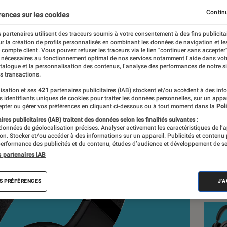
faible
Continu
rences sur les cookies
 partenaires utilisent des traceurs soumis à votre consentement à des fins publicita
r la création de profils personnalisés en combinant les données de navigation et l
d, Jean-Charles Frelier
e compte client. Vous pouvez refuser les traceurs via le lien "continuer sans accepter"
 nécessaires au fonctionnement optimal de nos services notamment l’aide dans vot
nt réalisés en toute indépendance du commerce ou des fabricants de
atalogue et la personnalisation des contenus, l’analyse des performances de notre si
expertise, et aux équipements de mesures les plus précis. Pour en s
s transactions.
tre
comparateur
.
isation et ses
421
partenaires publicitaires (IAB) stockent et/ou accèdent à des inf
es identifiants uniques de cookies pour traiter les données personnelles, sur un appa
pter ou gérer vos préférences en cliquant ci-dessous ou à tout moment dans la
Poli
res publicitaires (IAB) traitent des données selon les finalités suivantes :
 données de géolocalisation précises. Analyser activement les caractéristiques de l’
Nos
tion. Stocker et/ou accéder à des informations sur un appareil. Publicités et contenu
erformance des publicités et du contenu, études d’audience et développement de se
Cas
s partenaires IAB
VOIR T
S PRÉFÉRENCES
J'