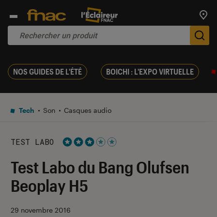
Trouv
De
NOS GUIDES DE L'ÉTÉ
BOICHI : L'EXPO VIRTUELLE
Tech
Son
Casques audio
TEST LABO
Noté 3 étoiles sur 5
Test Labo du Bang Olufsen
Beoplay H5
29 novembre 2016