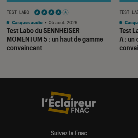
TEST LABO
TEST LA
Noté 4 étoiles sur 5
Casques audio
•
05 août. 2026
Casqu
Test Labo du SENNHEISER
Test 
MOMENTUM 5 : un haut de gamme
A : un
convaincant
conva
Suivez la Fnac