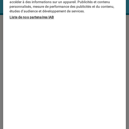
accéder à des informations sur un appareil. Publicités et contenu
personnalisés, mesure de performance des publicités et du contenu,
études d’audience et développement de services.
Liste de nos partenaires IAB
B&O Beoplay H5
©Labo FNAC
Note technique
Détail des sous notes
Note technique