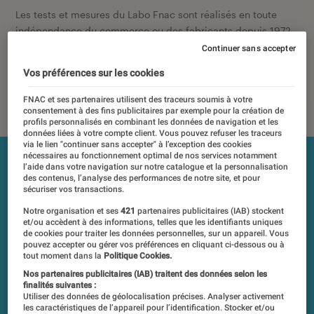
Les tests et mesures du Labo Fnac sont réalisés en toute
indépendance du commerce ou des fabricants depuis 1972.
Les responsables de tests garantissent les mesures grâce à
Continuer sans accepter
leur expertise, et aux équipements de mesures les plus
Vos préférences sur les cookies
précis. Pour en savoir plus,
voir notre charte
. Et pour
comparer tous les produits, visitez notre
comparateur
.
FNAC et ses partenaires utilisent des traceurs soumis à votre
consentement à des fins publicitaires par exemple pour la création de
profils personnalisés en combinant les données de navigation et les
données liées à votre compte client. Vous pouvez refuser les traceurs
via le lien "continuer sans accepter" à l’exception des cookies
nécessaires au fonctionnement optimal de nos services notamment
l’aide dans votre navigation sur notre catalogue et la personnalisation
des contenus, l’analyse des performances de notre site, et pour
sécuriser vos transactions.
Notre organisation et ses
421
partenaires publicitaires (IAB) stockent
et/ou accèdent à des informations, telles que les identifiants uniques
de cookies pour traiter les données personnelles, sur un appareil. Vous
pouvez accepter ou gérer vos préférences en cliquant ci-dessous ou à
tout moment dans la
Politique Cookies.
Nos partenaires publicitaires (IAB) traitent des données selon les
finalités suivantes :
Utiliser des données de géolocalisation précises. Analyser activement
les caractéristiques de l’appareil pour l’identification. Stocker et/ou