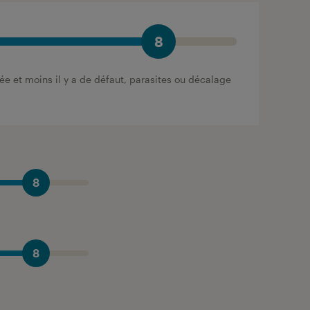
8
vée et moins il y a de défaut, parasites ou décalage
8
8