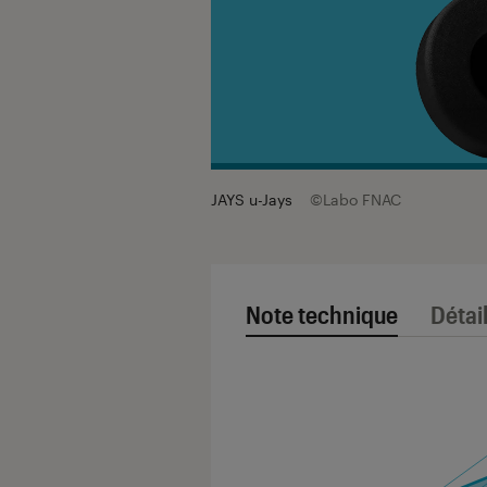
JAYS u-Jays
©Labo FNAC
Note technique
Détai
Note technique