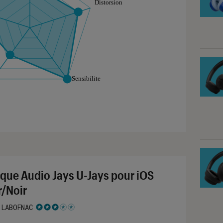
aphique sont à retrouver dans l'onglet "Détail des so
que Audio Jays U-Jays pour iOS
r/Noir
 LABOFNAC
 3 étoiles sur 5