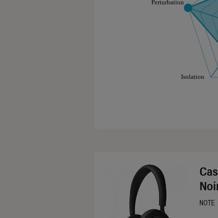
Les notes de ce gr
Cas
Noi
NOTE
Noté