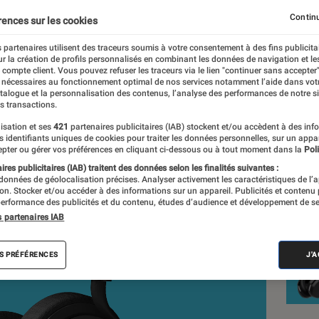
Continu
rences sur les cookies
 partenaires utilisent des traceurs soumis à votre consentement à des fins publicita
nt réalisés en toute indépendance du commerce ou des fabricants de
r la création de profils personnalisés en combinant les données de navigation et l
expertise, et aux équipements de mesures les plus précis. Pour en s
e compte client. Vous pouvez refuser les traceurs via le lien "continuer sans accepter"
 nécessaires au fonctionnement optimal de nos services notamment l’aide dans vot
tre
comparateur
.
atalogue et la personnalisation des contenus, l’analyse des performances de notre si
s transactions.
isation et ses
421
partenaires publicitaires (IAB) stockent et/ou accèdent à des inf
es identifiants uniques de cookies pour traiter les données personnelles, sur un appa
Nos
pter ou gérer vos préférences en cliquant ci-dessous ou à tout moment dans la
Poli
res publicitaires (IAB) traitent des données selon les finalités suivantes :
Cas
 données de géolocalisation précises. Analyser activement les caractéristiques de l’
tion. Stocker et/ou accéder à des informations sur un appareil. Publicités et contenu
erformance des publicités et du contenu, études d’audience et développement de se
VOIR T
s partenaires IAB
S PRÉFÉRENCES
J'