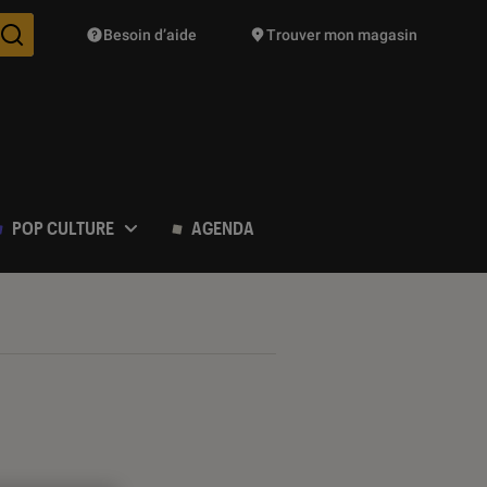
Besoin d’aide
Trouver mon magasin
Des suggestions de produits vont vous être proposées pendant vo
POP CULTURE
AGENDA