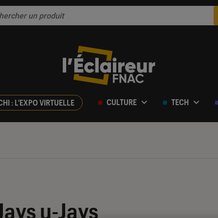
CULTURE
TECH
CHI : L'EXPO VIRTUELLE
ur 5
Jays u-Jays