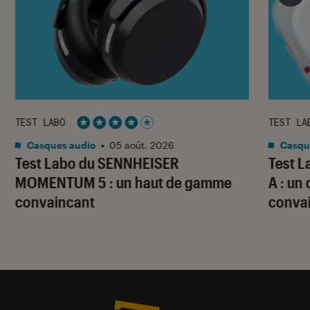
TEST LABO
TEST LA
Noté 4 étoiles sur 5
Casques audio
•
05 août. 2026
Casqu
Test Labo du SENNHEISER
Test 
MOMENTUM 5 : un haut de gamme
A : un
convaincant
conva