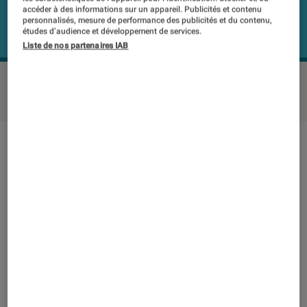
accéder à des informations sur un appareil. Publicités et contenu
personnalisés, mesure de performance des publicités et du contenu,
études d’audience et développement de services.
Liste de nos partenaires IAB
JVC HA-SR225-B
©Labo FNAC
Note technique
Détail des sous notes
Note technique