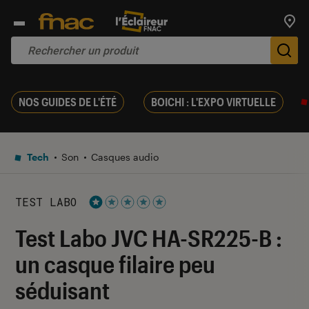
Trouv
De
NOS GUIDES DE L'ÉTÉ
BOICHI : L'EXPO VIRTUELLE
Tech
Son
Casques audio
TEST LABO
Noté 1 étoiles sur 5
Test Labo JVC HA-SR225-B :
un casque filaire peu
séduisant