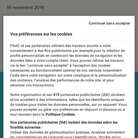
16 novembre 2016
Les tests et mesures du Labo Fnac sont réalisés en toute
Continuer sans accepter
indépendance du commerce ou des fabricants depuis 1972.
Les responsables de tests garantissent les mesures grâce à
Vos préférences sur les cookies
leur expertise, et aux équipements de mesures les plus
FNAC et ses partenaires utilisent des traceurs soumis à votre
précis. Pour en savoir plus,
voir notre charte
. Et pour
consentement à des fins publicitaires par exemple pour la création de
comparer tous les produits, visitez notre
comparateur
.
profils personnalisés en combinant les données de navigation et les
données liées à votre compte client. Vous pouvez refuser les traceurs
via le lien "continuer sans accepter" à l’exception des cookies
nécessaires au fonctionnement optimal de nos services notamment
l’aide dans votre navigation sur notre catalogue et la personnalisation
des contenus, l’analyse des performances de notre site, et pour
sécuriser vos transactions.
Notre organisation et ses
419
partenaires publicitaires (IAB) stockent
et/ou accèdent à des informations, telles que les identifiants uniques
de cookies pour traiter les données personnelles, sur un appareil. Vous
pouvez accepter ou gérer vos préférences en cliquant ci-dessous ou à
tout moment dans la
Politique Cookies.
Nos partenaires publicitaires (IAB) traitent des données selon les
finalités suivantes :
Utiliser des données de géolocalisation précises. Analyser activement
les caractéristiques de l’appareil pour l’identification. Stocker et/ou