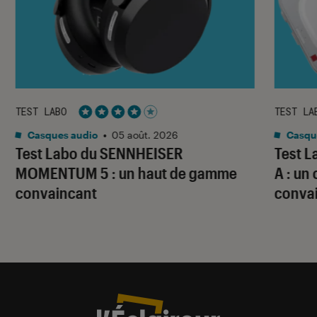
TEST LABO
TEST LA
Noté 4 étoiles sur 5
Casques audio
•
05 août. 2026
Casqu
Test Labo du SENNHEISER
Test 
MOMENTUM 5 : un haut de gamme
A : un
convaincant
conva