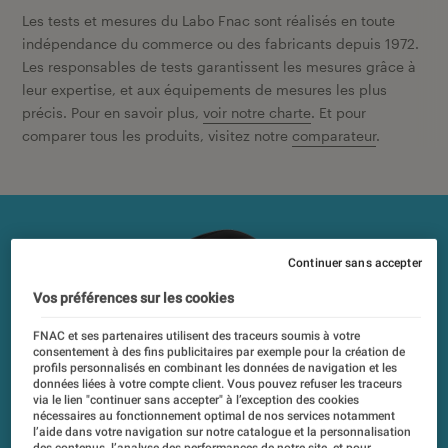
Les tests et mesures du Labo Fnac sont réalisés en toute
indépendance du commerce ou des fabricants depuis 1972.
Les responsables de tests garantissent les mesures grâce à
leur expertise, et aux équipements de mesures les plus
précis. Pour en savoir plus,
voir notre charte
. Et pour
comparer tous les produits, visitez notre
comparateur
.
Continuer sans accepter
Vos préférences sur les cookies
FNAC et ses partenaires utilisent des traceurs soumis à votre
consentement à des fins publicitaires par exemple pour la création de
profils personnalisés en combinant les données de navigation et les
données liées à votre compte client. Vous pouvez refuser les traceurs
via le lien "continuer sans accepter" à l’exception des cookies
nécessaires au fonctionnement optimal de nos services notamment
l’aide dans votre navigation sur notre catalogue et la personnalisation