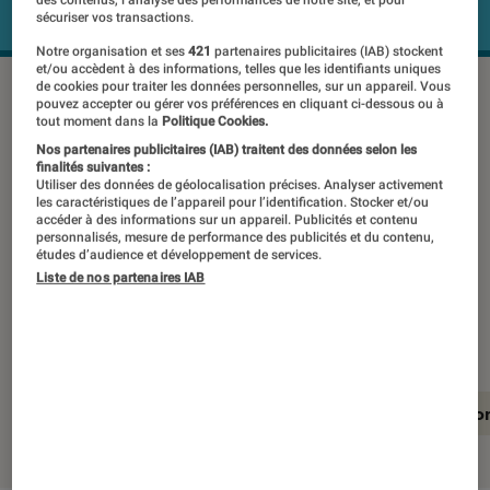
des contenus, l’analyse des performances de notre site, et pour
sécuriser vos transactions.
Notre organisation et ses
421
partenaires publicitaires (IAB) stockent
et/ou accèdent à des informations, telles que les identifiants uniques
de cookies pour traiter les données personnelles, sur un appareil. Vous
pouvez accepter ou gérer vos préférences en cliquant ci-dessous ou à
Modèle haut de gamme de Beats, le
tout moment dans la
Politique Cookies.
Nos partenaires publicitaires (IAB) traitent des données selon les
Studio a droit à une toute nouvelle
finalités suivantes :
version. Au de la de son design qui a
Utiliser des données de géolocalisation précises. Analyser activement
les caractéristiques de l’appareil pour l’identification. Stocker et/ou
été revu, le Beats Studio est-il en
accéder à des informations sur un appareil. Publicités et contenu
personnalisés, mesure de performance des publicités et du contenu,
mesure de rivaliser avec les autres
études d’audience et développement de services.
Liste de nos partenaires IAB
casques premium sur ce segment de
prix?
En résumé
Notre test détaillé
Conclusio