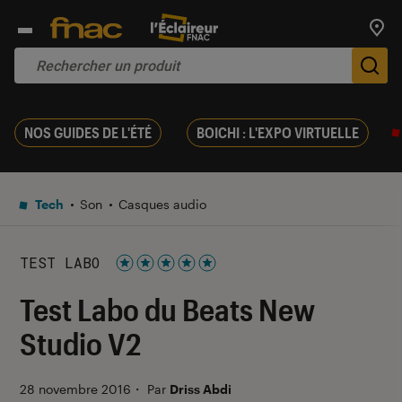
Trouv
De
NOS GUIDES DE L'ÉTÉ
BOICHI : L'EXPO VIRTUELLE
Tech
Son
Casques audio
TEST LABO
Noté 5 étoiles sur 5
Test Labo du Beats New
Studio V2
28 novembre 2016
・
Par
Driss Abdi