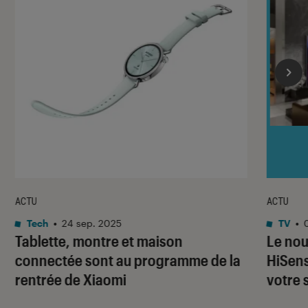
ACTU
ACTU
Tech
•
24 sep. 2025
TV
•
Tablette, montre et maison
Le nou
connectée sont au programme de la
HiSens
rentrée de Xiaomi
votre 