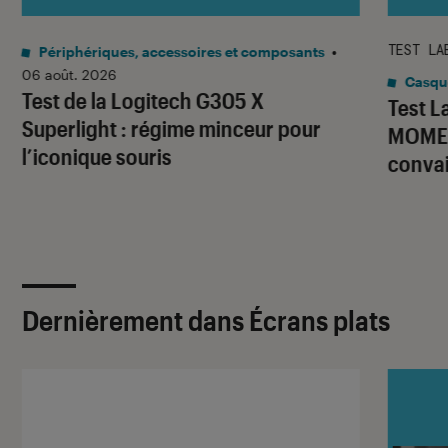
TEST LA
Périphériques, accessoires et composants
•
06 août. 2026
Casqu
Test de la Logitech G305 X
Test 
Superlight : régime minceur pour
MOMEN
l’iconique souris
conva
Dernièrement dans Écrans plats