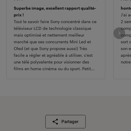
Superbe image, excellent rapport qualité-
honte
prix !
J'ai 
Tout le savoir faire Sony concentré dans ce
2 se
téléviseur LCD de technologie classique
comp
mais optimisé et nettement meilleur
compa
marché que ses concurrents Mini Led et
sort 
Oled (et que Sony propose aussi) Très
son e
facile a régler et agréable à utiliser, c'est
aprè
une télé polyvalente pour visionner des
notre
films en home cinéma ou du sport. Petit...
Partager