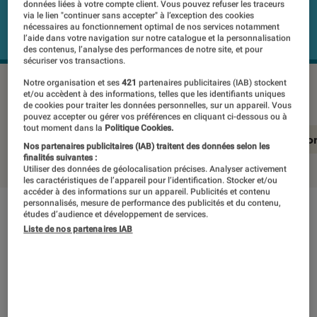
données liées à votre compte client. Vous pouvez refuser les traceurs
via le lien "continuer sans accepter" à l’exception des cookies
nécessaires au fonctionnement optimal de nos services notamment
l’aide dans votre navigation sur notre catalogue et la personnalisation
des contenus, l’analyse des performances de notre site, et pour
sécuriser vos transactions.
SONY XR-65X94K
©Labo Fnac
Notre organisation et ses
421
partenaires publicitaires (IAB) stockent
et/ou accèdent à des informations, telles que les identifiants uniques
de cookies pour traiter les données personnelles, sur un appareil. Vous
pouvez accepter ou gérer vos préférences en cliquant ci-dessous ou à
tout moment dans la
Politique Cookies.
En résumé
Notre test détaillé
Conclusio
Nos partenaires publicitaires (IAB) traitent des données selon les
finalités suivantes :
Utiliser des données de géolocalisation précises. Analyser activement
les caractéristiques de l’appareil pour l’identification. Stocker et/ou
accéder à des informations sur un appareil. Publicités et contenu
personnalisés, mesure de performance des publicités et du contenu,
études d’audience et développement de services.
En résumé
Liste de nos partenaires IAB
NOTE LABOFNAC
Noté 4 étoiles sur 5
Pour qui cherche un téléviseur 4K UHD LED