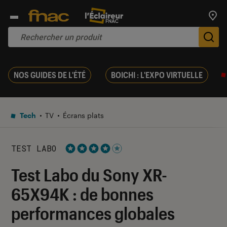
Trouv
De
NOS GUIDES DE L'ÉTÉ
BOICHI : L'EXPO VIRTUELLE
Tech
TV
Écrans plats
TEST LABO
Noté 4 étoiles sur 5
Test Labo du Sony XR-
65X94K : de bonnes
performances globales