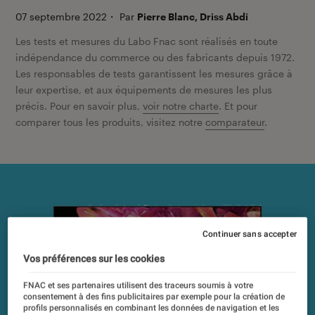
07 septembre 2022
・
Par
Pierre Blanc, Driss Abdi
Les tests et mesures du Labo Fnac sont réalisés en toute
indépendance du commerce ou des fabricants depuis 1972.
Les responsables de tests garantissent les mesures grâce à
leur expertise, et aux équipements de mesures les plus
précis. Pour en savoir plus,
voir notre charte
. Et pour
comparer tous les produits, visitez notre
comparateur
.
Continuer sans accepter
Vos préférences sur les cookies
FNAC et ses partenaires utilisent des traceurs soumis à votre
consentement à des fins publicitaires par exemple pour la création de
profils personnalisés en combinant les données de navigation et les