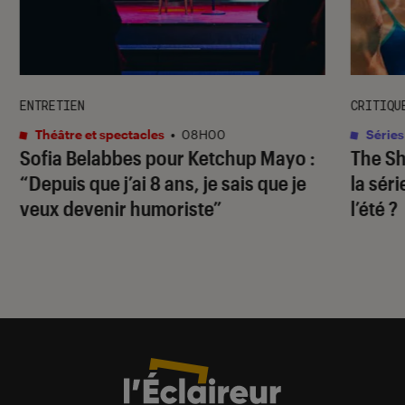
ENTRETIEN
CRITIQU
Théâtre et spectacles
•
08H00
Séries
Sofia Belabbes pour
Ketchup Mayo
:
The S
“Depuis que j’ai 8 ans, je sais que je
la sér
veux devenir humoriste”
l’été ?