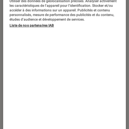
Utiliser des données de géolocalisation précises. Analyser activement
ENTRETIEN
les caractéristiques de l’appareil pour l’identification. Stocker et/ou
accéder à des informations sur un appareil. Publicités et contenu
Livres / BD
•
08 mar. 2025
personnalisés, mesure de performance des publicités et du contenu,
Maiwenn Alix pour
Liberté oblige
: “Je
études d’audience et développement de services.
Liste de nos partenaires IAB
devais parler de la relation incestueuse
entre la communication et le pouvoir”