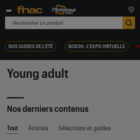
Trouv
De
NOS GUIDES DE L'ÉTÉ
BOICHI : L'EXPO VIRTUELLE
Young adult
Nos derniers contenus
Tout
Articles
Sélections et guides