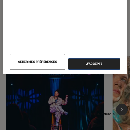
À la une de
VOIR TOUT
l'Éclaireur FNAC
GÉRER MES PRÉFÉRENCES
J'ACCEPTE
l'Éclaireur fnac">