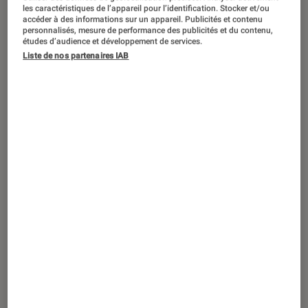
ACTU
les caractéristiques de l’appareil pour l’identification. Stocker et/ou
accéder à des informations sur un appareil. Publicités et contenu
Séries
•
18 sep. 2023
personnalisés, mesure de performance des publicités et du contenu,
études d’audience et développement de services.
Vampire Diaries : les huit saisons de la
Liste de nos partenaires IAB
série culte sont disponibles sur Netflix