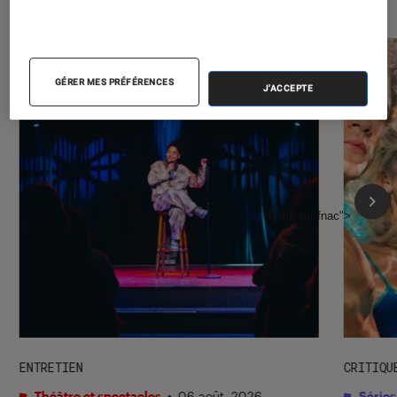
GÉRER MES PRÉFÉRENCES
J'ACCEPTE
l'Éclaireur fnac">
ENTRETIEN
CRITIQU
Théâtre et spectacles
•
06 août. 2026
Séries