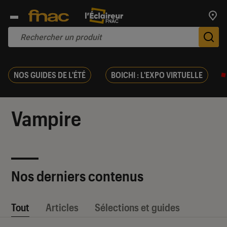
Trouv
De
NOS GUIDES DE L'ÉTÉ
BOICHI : L'EXPO VIRTUELLE
Vampire
Nos derniers contenus
Tout
Articles
Sélections et guides