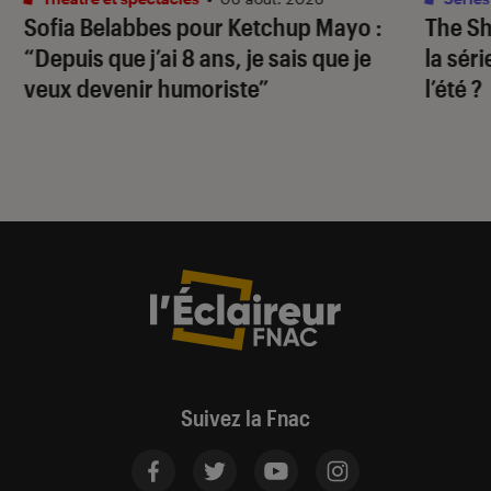
Sofia Belabbes pour
Ketchup Mayo
:
The S
“Depuis que j’ai 8 ans, je sais que je
la sér
veux devenir humoriste”
l’été ?
Suivez la Fnac