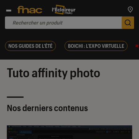
Trouv
De
NOS GUIDES DE L'ÉTÉ
BOICHI : L'EXPO VIRTUELLE
Tuto affinity photo
Nos derniers contenus