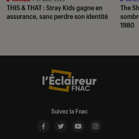
THIS & THAT
: Stray Kids gagne en
The S
assurance, sans perdre son identité
sombr
1980
Suivez la Fnac