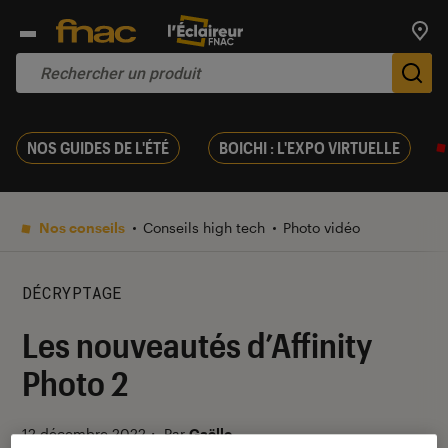
Trouv
De
NOS GUIDES DE L'ÉTÉ
BOICHI : L'EXPO VIRTUELLE
Nos conseils
Conseils high tech
Photo vidéo
DÉCRYPTAGE
Les nouveautés d’Affinity
Photo 2
12 décembre 2022
・
Par
Gaëlle