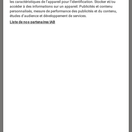
les caractéristiques de l’appareil pour l’identification. Stocker et/ou
SÉLECTION
accéder à des informations sur un appareil. Publicités et contenu
personnalisés, mesure de performance des publicités et du contenu,
Séries
•
28 jan. 2025
études d’audience et développement de services.
Le Top des meilleures séries sur les
Liste de nos partenaires IAB
serial-killers