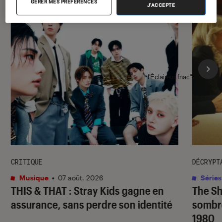
GÉRER MES PRÉFÉRENCES
J'ACCEPTE
l'Éclaireur fnac">
CRITIQUE
DÉCRYPT
Musique
•
07 août. 2026
Séries
THIS & THAT
: Stray Kids gagne en
The S
assurance, sans perdre son identité
sombr
1980