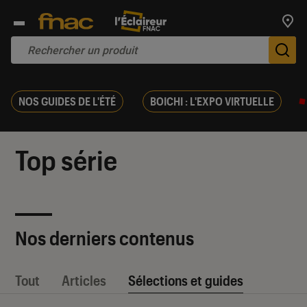
Trouv
De
NOS GUIDES DE L'ÉTÉ
BOICHI : L'EXPO VIRTUELLE
Top série
Nos derniers contenus
Tout
Articles
Sélections et guides