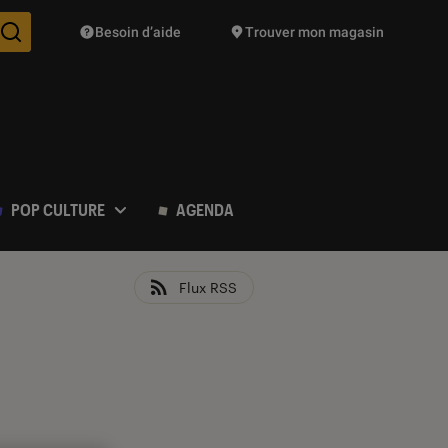
Besoin d’aide
Trouver mon magasin
Des suggestions de produits vont vous être proposées pendant vo
POP CULTURE
AGENDA
Flux RSS