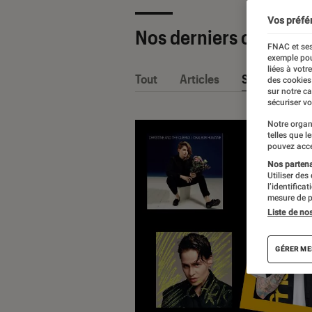
Vos préfé
Nos derniers contenu
FNAC et ses
exemple pou
liées à votr
Tout
Articles
Sélections et
des cookies
sur notre c
sécuriser vo
Notre organ
telles que l
pouvez acce
Nos partenai
Utiliser des
l’identifica
mesure de p
Liste de no
GÉRER ME