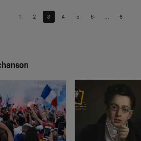
1
2
3
4
5
6
...
8
 chanson