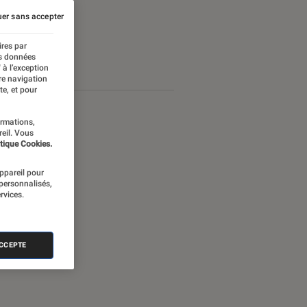
er sans accepter
ires par
es données
 à l’exception
re navigation
te, et pour
ormations,
reil. Vous
tique Cookies.
appareil pour
 personnalisés,
rvices.
ACCEPTE