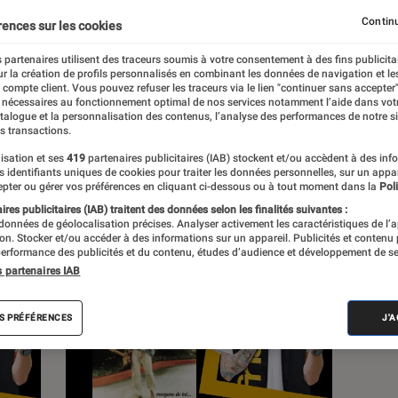
Continu
rences sur les cookies
s
 partenaires utilisent des traceurs soumis à votre consentement à des fins publicita
r la création de profils personnalisés en combinant les données de navigation et l
e compte client. Vous pouvez refuser les traceurs via le lien "continuer sans accepter"
 guides
 nécessaires au fonctionnement optimal de nos services notamment l’aide dans vot
atalogue et la personnalisation des contenus, l’analyse des performances de notre si
s transactions.
isation et ses
419
partenaires publicitaires (IAB) stockent et/ou accèdent à des inf
es identifiants uniques de cookies pour traiter les données personnelles, sur un appa
pter ou gérer vos préférences en cliquant ci-dessous ou à tout moment dans la
Poli
res publicitaires (IAB) traitent des données selon les finalités suivantes :
 données de géolocalisation précises. Analyser activement les caractéristiques de l’
tion. Stocker et/ou accéder à des informations sur un appareil. Publicités et contenu
erformance des publicités et du contenu, études d’audience et développement de se
s partenaires IAB
S PRÉFÉRENCES
J'