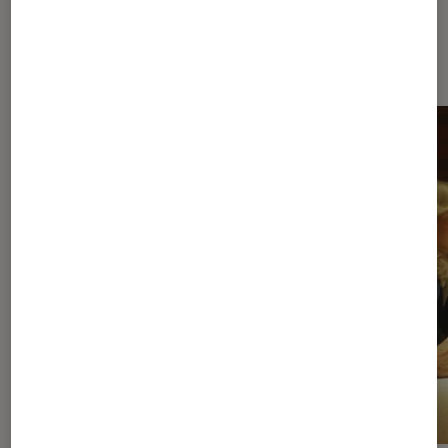
À la une de
VOIR TOUT
l'Éclaireur FNAC
l'Éclaireur fnac">