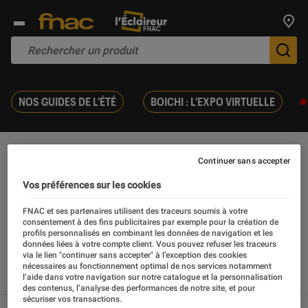
Trouv
De
NOS GUIDES DE L'ÉTÉ
BOICHI : L'EXPO VIRTUELLE
Tenue sport
Continuer sans accepter
Vos préférences sur les cookies
FNAC et ses partenaires utilisent des traceurs soumis à votre
consentement à des fins publicitaires par exemple pour la création de
Nos derniers contenus
profils personnalisés en combinant les données de navigation et les
données liées à votre compte client. Vous pouvez refuser les traceurs
via le lien "continuer sans accepter" à l’exception des cookies
nécessaires au fonctionnement optimal de nos services notamment
l’aide dans votre navigation sur notre catalogue et la personnalisation
Tout
Articles
Sélections et guides
des contenus, l’analyse des performances de notre site, et pour
sécuriser vos transactions.