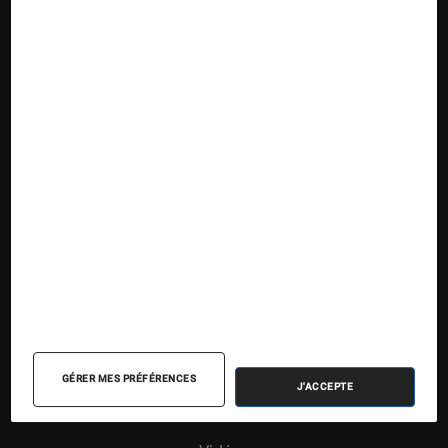
Nos contenus
Nos flux RSS
Articles
Tests
Dossiers
Sélections et guides
Agenda
GÉRER MES PRÉFÉRENCES
J'ACCEPTE
Podcasts